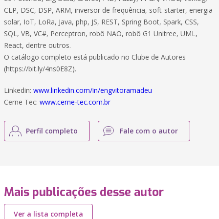
CLP, DSC, DSP, ARM, inversor de frequência, soft-starter, energia
solar, IoT, LoRa, Java, php, JS, REST, Spring Boot, Spark, CSS,
SQL, VB, VC#, Perceptron, robô NAO, robô G1 Unitree, UML,
React, dentre outros.
O catálogo completo está publicado no Clube de Autores
(https://bit.ly/4ns0E8Z).
Linkedin:
www.linkedin.com/in/engvitoramadeu
Cerne Tec:
www.cerne-tec.com.br
Perfil completo
Fale com o autor
Mais publicações desse autor
Ver a lista completa