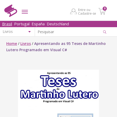
0
Entre ou
Cadastre-se
Brasil
Portugal
España
Deutschland
Home
/
Livros
/
Apresentando as 95 Teses de Martinho
Lutero Programado em Visual C#