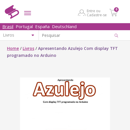
0
Entre ou
Cadastre-se
Brasil
Portugal
España
Deutschland
Home
/
Livros
/
Apresentando Azulejo Com display TFT
programado no Arduino