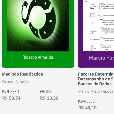
Medindo Resultados
Fatores Determin
Desempenho de S
Ricardo Almeida
Bancos de Dados
Marcio Porto Feitosa
IMPRESSO
EBOOK
R$ 50,74
R$ 29,56
IMPRESSO
R$ 46,10