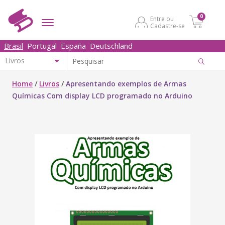
0
Entre ou
Cadastre-se
Brasil
Portugal
España
Deutschland
Home
/
Livros
/
Apresentando exemplos de Armas
Químicas Com display LCD programado no Arduino