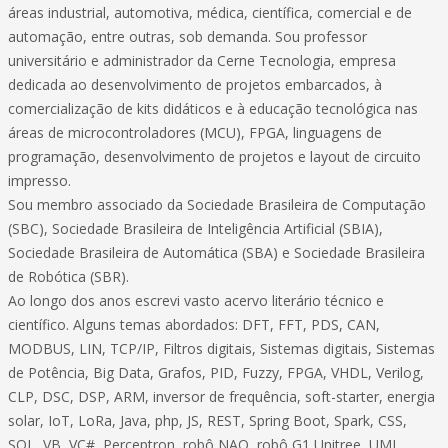
áreas industrial, automotiva, médica, científica, comercial e de
automação, entre outras, sob demanda. Sou professor
universitário e administrador da Cerne Tecnologia, empresa
dedicada ao desenvolvimento de projetos embarcados, à
comercialização de kits didáticos e à educação tecnológica nas
áreas de microcontroladores (MCU), FPGA, linguagens de
programação, desenvolvimento de projetos e layout de circuito
impresso.
Sou membro associado da Sociedade Brasileira de Computação
(SBC), Sociedade Brasileira de Inteligência Artificial (SBIA),
Sociedade Brasileira de Automática (SBA) e Sociedade Brasileira
de Robótica (SBR).
Ao longo dos anos escrevi vasto acervo literário técnico e
científico. Alguns temas abordados: DFT, FFT, PDS, CAN,
MODBUS, LIN, TCP/IP, Filtros digitais, Sistemas digitais, Sistemas
de Potência, Big Data, Grafos, PID, Fuzzy, FPGA, VHDL, Verilog,
CLP, DSC, DSP, ARM, inversor de frequência, soft-starter, energia
solar, IoT, LoRa, Java, php, JS, REST, Spring Boot, Spark, CSS,
SQL, VB, VC#, Perceptron, robô NAO, robô G1 Unitree, UML,