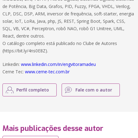
de Potência, Big Data, Grafos, PID, Fuzzy, FPGA, VHDL, Verilog,
CLP, DSC, DSP, ARM, inversor de frequência, soft-starter, energia
solar, IoT, LoRa, Java, php, JS, REST, Spring Boot, Spark, CSS,
SQL, VB, VC#, Perceptron, robô NAO, robô G1 Unitree, UML,
React, dentre outros.
O catálogo completo está publicado no Clube de Autores
(https://bit.ly/4ns0E8Z).
Linkedin:
www.linkedin.com/in/engvitoramadeu
Cerne Tec:
www.cerne-tec.com.br
Perfil completo
Fale com o autor
Mais publicações desse autor