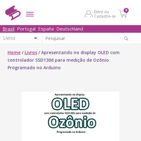
0
Entre ou
Cadastre-se
Brasil
Portugal
España
Deutschland
Home
/
Livros
/
Apresentando no display OLED com
controlador SSD1306 para medição de Ozônio
Programado no Arduino