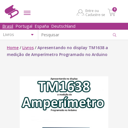
0
Entre ou
Cadastre-se
Brasil
Portugal
España
Deutschland
Home
/
Livros
/
Apresentando no display TM1638 a
medição de Amperímetro Programado no Arduino