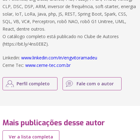
CLP, DSC, DSP, ARM, inversor de frequência, soft-starter, energia
solar, IoT, LoRa, Java, php, JS, REST, Spring Boot, Spark, CSS,
SQL, VB, VC#, Perceptron, robô NAO, robô G1 Unitree, UML,
React, dentre outros.
O catálogo completo está publicado no Clube de Autores
(https://bit.ly/4ns0E8Z).
Linkedin:
www.linkedin.com/in/engvitoramadeu
Cerne Tec:
www.cerne-tec.com.br
Perfil completo
Fale com o autor
Mais publicações desse autor
Ver a lista completa