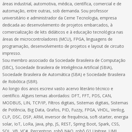
áreas industrial, automotiva, médica, científica, comercial e de
automação, entre outras, sob demanda. Sou professor
universitário e administrador da Cerne Tecnologia, empresa
dedicada ao desenvolvimento de projetos embarcados, à
comercialização de kits didáticos e à educação tecnológica nas
áreas de microcontroladores (MCU), FPGA, linguagens de
programação, desenvolvimento de projetos e layout de circuito
impresso.
Sou membro associado da Sociedade Brasileira de Computação
(SBC), Sociedade Brasileira de Inteligência Artificial (SBIA),
Sociedade Brasileira de Automática (SBA) e Sociedade Brasileira
de Robótica (SBR).
Ao longo dos anos escrevi vasto acervo literário técnico e
científico. Alguns temas abordados: DFT, FFT, PDS, CAN,
MODBUS, LIN, TCP/IP, Filtros digitais, Sistemas digitais, Sistemas
de Potência, Big Data, Grafos, PID, Fuzzy, FPGA, VHDL, Verilog,
CLP, DSC, DSP, ARM, inversor de frequência, soft-starter, energia
solar, IoT, LoRa, Java, php, JS, REST, Spring Boot, Spark, CSS,
SQL, VB, VC#, Perceptron, robô NAO, robô G1 Unitree, UML,