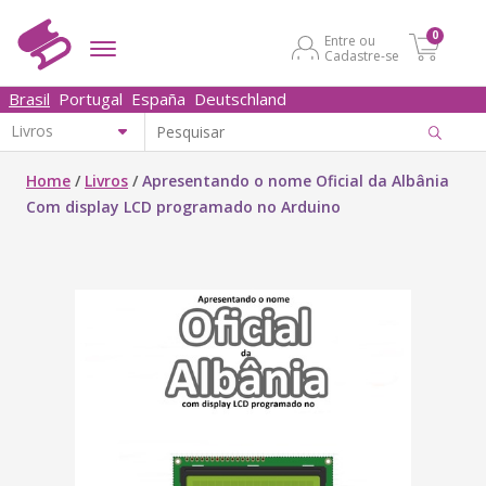
0
Entre ou
Cadastre-se
Brasil
Portugal
España
Deutschland
Home
/
Livros
/
Apresentando o nome Oficial da Albânia
Com display LCD programado no Arduino