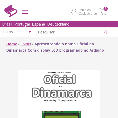
0
Entre ou
Cadastre-se
Brasil
Portugal
España
Deutschland
Home
/
Livros
/
Apresentando o nome Oficial da
Dinamarca Com display LCD programado no Arduino