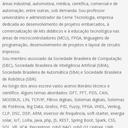
áreas industrial, automotiva, médica, científica, comercial e de
automação, entre outras, sob demanda. Sou professor
universitário e administrador da Cerne Tecnologia, empresa
dedicada ao desenvolvimento de projetos embarcados, à
comercialização de kits didáticos e à educação tecnológica nas
áreas de microcontroladores (MCU), FPGA, linguagens de
programação, desenvolvimento de projetos e layout de circuito
impresso.
Sou membro associado da Sociedade Brasileira de Computação
(SBC), Sociedade Brasileira de Inteligência Artificial (SBIA),
Sociedade Brasileira de Automática (SBA) e Sociedade Brasileira
de Robótica (SBR).
Ao longo dos anos escrevi vasto acervo literário técnico e
científico. Alguns temas abordados: DFT, FFT, PDS, CAN,
MODBUS, LIN, TCP/IP, Filtros digitais, Sistemas digitais, Sistemas
de Potência, Big Data, Grafos, PID, Fuzzy, FPGA, VHDL, Verilog,
CLP, DSC, DSP, ARM, inversor de frequência, soft-starter, energia
solar, IoT, LoRa, Java, php, JS, REST, Spring Boot, Spark, CSS,
SQL, VB, VC#, Perceptron, robô NAO, robô G1 Unitree, UML,