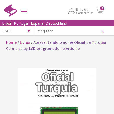
0
Entre ou
Cadastre-se
Brasil
Portugal
España
Deutschland
Home
/
Livros
/
Apresentando o nome Oficial da Turquia
Com display LCD programado no Arduino