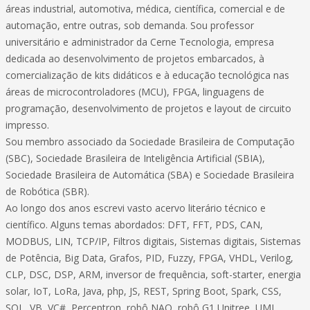
áreas industrial, automotiva, médica, científica, comercial e de
automação, entre outras, sob demanda. Sou professor
universitário e administrador da Cerne Tecnologia, empresa
dedicada ao desenvolvimento de projetos embarcados, à
comercialização de kits didáticos e à educação tecnológica nas
áreas de microcontroladores (MCU), FPGA, linguagens de
programação, desenvolvimento de projetos e layout de circuito
impresso.
Sou membro associado da Sociedade Brasileira de Computação
(SBC), Sociedade Brasileira de Inteligência Artificial (SBIA),
Sociedade Brasileira de Automática (SBA) e Sociedade Brasileira
de Robótica (SBR).
Ao longo dos anos escrevi vasto acervo literário técnico e
científico. Alguns temas abordados: DFT, FFT, PDS, CAN,
MODBUS, LIN, TCP/IP, Filtros digitais, Sistemas digitais, Sistemas
de Potência, Big Data, Grafos, PID, Fuzzy, FPGA, VHDL, Verilog,
CLP, DSC, DSP, ARM, inversor de frequência, soft-starter, energia
solar, IoT, LoRa, Java, php, JS, REST, Spring Boot, Spark, CSS,
SQL, VB, VC#, Perceptron, robô NAO, robô G1 Unitree, UML,