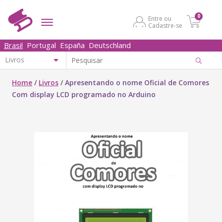
0
Entre ou
Cadastre-se
Brasil
Portugal
España
Deutschland
Home
/
Livros
/
Apresentando o nome Oficial de Comores
Com display LCD programado no Arduino