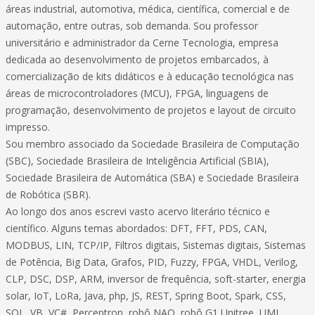
áreas industrial, automotiva, médica, científica, comercial e de
automação, entre outras, sob demanda. Sou professor
universitário e administrador da Cerne Tecnologia, empresa
dedicada ao desenvolvimento de projetos embarcados, à
comercialização de kits didáticos e à educação tecnológica nas
áreas de microcontroladores (MCU), FPGA, linguagens de
programação, desenvolvimento de projetos e layout de circuito
impresso.
Sou membro associado da Sociedade Brasileira de Computação
(SBC), Sociedade Brasileira de Inteligência Artificial (SBIA),
Sociedade Brasileira de Automática (SBA) e Sociedade Brasileira
de Robótica (SBR).
Ao longo dos anos escrevi vasto acervo literário técnico e
científico. Alguns temas abordados: DFT, FFT, PDS, CAN,
MODBUS, LIN, TCP/IP, Filtros digitais, Sistemas digitais, Sistemas
de Potência, Big Data, Grafos, PID, Fuzzy, FPGA, VHDL, Verilog,
CLP, DSC, DSP, ARM, inversor de frequência, soft-starter, energia
solar, IoT, LoRa, Java, php, JS, REST, Spring Boot, Spark, CSS,
SQL, VB, VC#, Perceptron, robô NAO, robô G1 Unitree, UML,