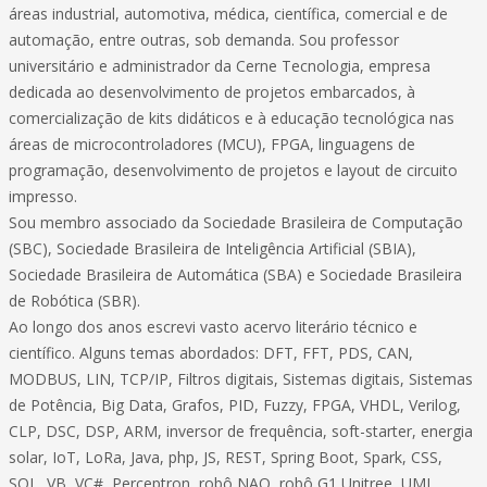
áreas industrial, automotiva, médica, científica, comercial e de
automação, entre outras, sob demanda. Sou professor
universitário e administrador da Cerne Tecnologia, empresa
dedicada ao desenvolvimento de projetos embarcados, à
comercialização de kits didáticos e à educação tecnológica nas
áreas de microcontroladores (MCU), FPGA, linguagens de
programação, desenvolvimento de projetos e layout de circuito
impresso.
Sou membro associado da Sociedade Brasileira de Computação
(SBC), Sociedade Brasileira de Inteligência Artificial (SBIA),
Sociedade Brasileira de Automática (SBA) e Sociedade Brasileira
de Robótica (SBR).
Ao longo dos anos escrevi vasto acervo literário técnico e
científico. Alguns temas abordados: DFT, FFT, PDS, CAN,
MODBUS, LIN, TCP/IP, Filtros digitais, Sistemas digitais, Sistemas
de Potência, Big Data, Grafos, PID, Fuzzy, FPGA, VHDL, Verilog,
CLP, DSC, DSP, ARM, inversor de frequência, soft-starter, energia
solar, IoT, LoRa, Java, php, JS, REST, Spring Boot, Spark, CSS,
SQL, VB, VC#, Perceptron, robô NAO, robô G1 Unitree, UML,