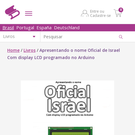
0
Entre ou
Cadastre-se
Brasil
Portugal
España
Deutschland
Home
/
Livros
/
Apresentando o nome Oficial de Israel
Com display LCD programado no Arduino