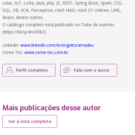
solar, IoT, LoRa, Java, php, JS, REST, Spring Boot, Spark, CSS,
SQL, VB, VC#, Perceptron, robô NAO, robô G1 Unitree, UML,
React, dentre outros.
O catálogo completo está publicado no Clube de Autores
(https://bit.ly/4ns0E8Z).
Linkedin:
www.linkedin.com/in/engvitoramadeu
Cerne Tec:
www.cerne-tec.com.br
Perfil completo
Fale com o autor
Mais publicações desse autor
Ver a lista completa