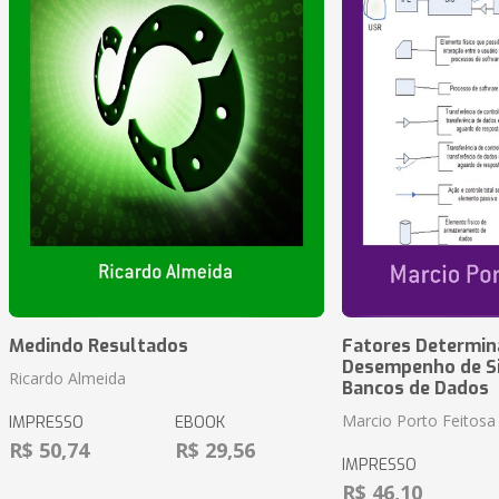
Medindo Resultados
Fatores Determin
Desempenho de S
Ricardo Almeida
Bancos de Dados
Marcio Porto Feitosa
IMPRESSO
EBOOK
R$ 50,74
R$ 29,56
IMPRESSO
R$ 46,10