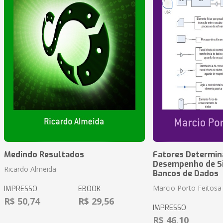
Medindo Resultados
Fatores Determin
Desempenho de S
Ricardo Almeida
Bancos de Dados
Marcio Porto Feitosa
IMPRESSO
EBOOK
R$ 50,74
R$ 29,56
IMPRESSO
R$ 46,10