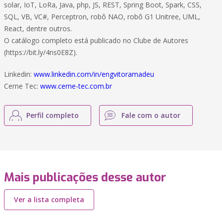
solar, IoT, LoRa, Java, php, JS, REST, Spring Boot, Spark, CSS,
SQL, VB, VC#, Perceptron, robô NAO, robô G1 Unitree, UML,
React, dentre outros.
O catálogo completo está publicado no Clube de Autores
(https://bit.ly/4ns0E8Z).
Linkedin:
www.linkedin.com/in/engvitoramadeu
Cerne Tec:
www.cerne-tec.com.br
Perfil completo
Fale com o autor
Mais publicações desse autor
Ver a lista completa