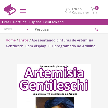
0
Entre ou
Cadastre-se
Brasil
Portugal
España
Deutschland
Home
/
Livros
/
Apresentando pinturas de Artemisia
Gentileschi Com display TFT programado no Arduino