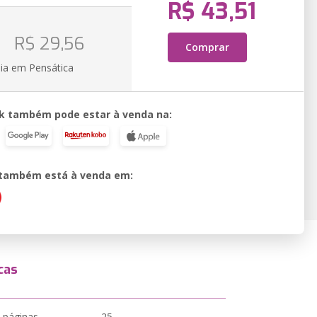
R$ 43,51
o
R$ 29,56
Comprar
ia em Pensática
k também pode estar à venda na:
o também está à venda em:
cas
 páginas
25