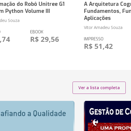
mação do Robô Unitree G1
A Arquitetura Cog
m Python Volume III
Fundamentos, Fun
Aplicações
adeu Souza
Vitor Amadeu Souza
O
EBOOK
,74
R$ 29,56
IMPRESSO
R$ 51,42
Ver a lista completa