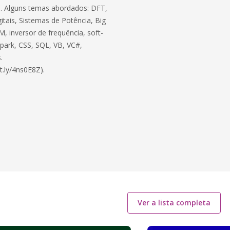
ico. Alguns temas abordados: DFT,
itais, Sistemas de Potência, Big
, inversor de frequência, soft-
 Spark, CSS, SQL, VB, VC#,
.
t.ly/4ns0E8Z).
Ver a lista completa