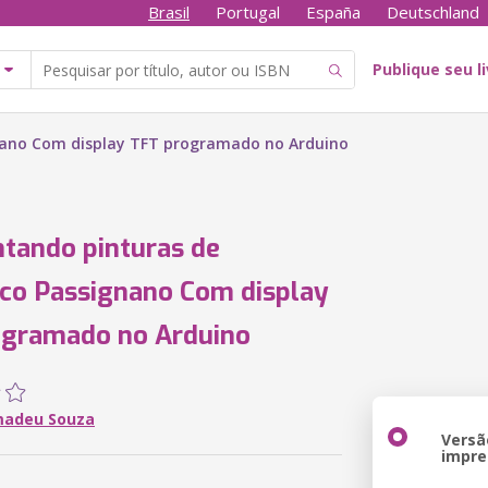
Brasil
Portugal
España
Deutschland
Publique seu l
nano Com display TFT programado no Arduino
tando pinturas de
co Passignano Com display
ogramado no Arduino
madeu Souza
Versã
impre