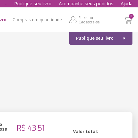
-
Publique seu livro
Acompanhe seus pedidos
Ajuda
0
Entre ou
ivro
Compras em quantidade
Cadastre-se
Publique seu livro
o
R$ 43,51
ssa
Valor total: