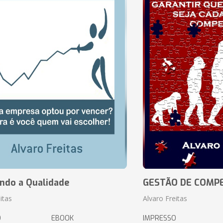
ando a Qualidade
GESTÃO DE COMP
itas
Alvaro Freitas
O
EBOOK
IMPRESSO