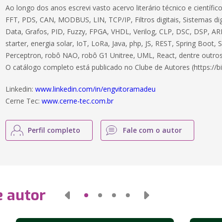
Ao longo dos anos escrevi vasto acervo literário técnico e científ
FFT, PDS, CAN, MODBUS, LIN, TCP/IP, Filtros digitais, Sistemas dig
Data, Grafos, PID, Fuzzy, FPGA, VHDL, Verilog, CLP, DSC, DSP, ARM
starter, energia solar, IoT, LoRa, Java, php, JS, REST, Spring Boot,
Perceptron, robô NAO, robô G1 Unitree, UML, React, dentre outros
O catálogo completo está publicado no Clube de Autores (https://bi
Linkedin:
www.linkedin.com/in/engvitoramadeu
Cerne Tec:
www.cerne-tec.com.br
Perfil completo
Fale com o autor
e autor