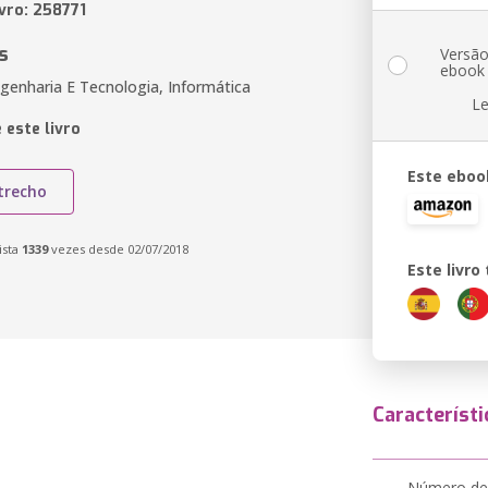
vro: 258771
s
Versã
ebook
genharia E Tecnologia, Informática
Le
 este livro
Este eboo
trecho
ista
1339
vezes desde 02/07/2018
Este livr
Característi
Número de