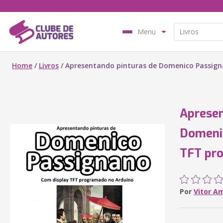
Menu
Home
/
Livros
/
Apresentando pinturas de Domenico Passig
Apresen
Domeni
TFT pr
Por
Vitor A