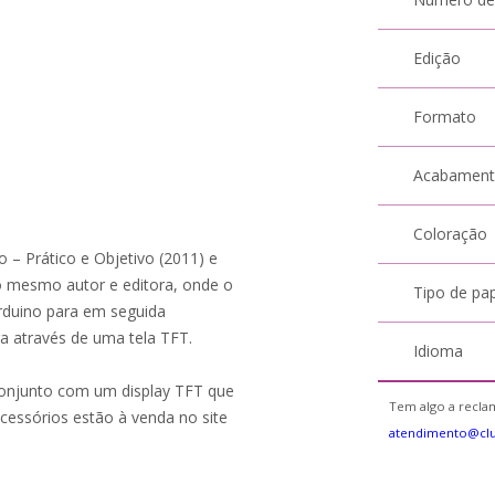
Edição
Formato
Acabamen
Coloração
o – Prático e Objetivo (2011) e
 mesmo autor e editora, onde o
Tipo de pa
Arduino para em seguida
ra através de uma tela TFT.
Idioma
 conjunto com um display TFT que
Tem algo a reclam
acessórios estão à venda no site
atendimento@cl