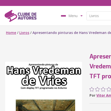
Menu
Home
/
Livros
/
Apresentando pinturas de Hans Vredeman de
Apresen
Vredema
TFT pr
Por
Vitor A