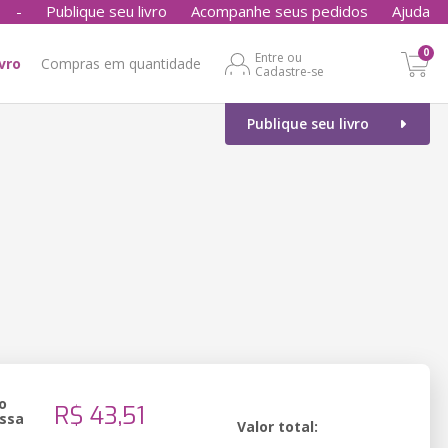
-
Publique seu livro
Acompanhe seus pedidos
Ajuda
0
Entre ou
ivro
Compras em quantidade
Cadastre-se
Publique seu livro
o
R$ 43,51
ssa
Valor total: