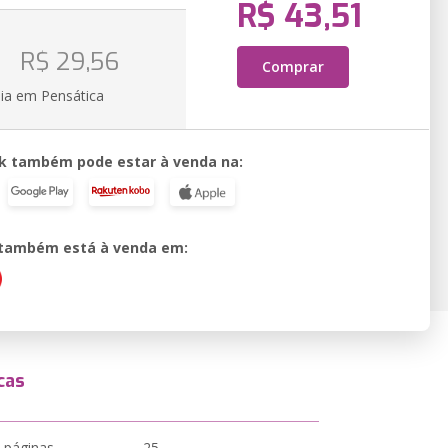
R$ 43,51
o
R$ 29,56
Comprar
ia em Pensática
k também pode estar à venda na:
o também está à venda em:
cas
 páginas
25