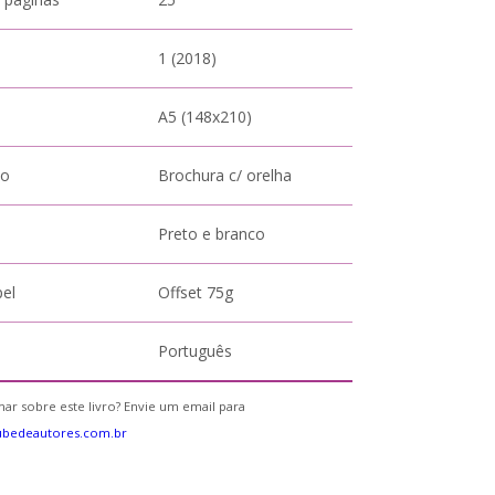
1 (2018)
A5 (148x210)
to
Brochura c/ orelha
Preto e branco
pel
Offset 75g
Português
ar sobre este livro? Envie um email para
ubedeautores.com.br