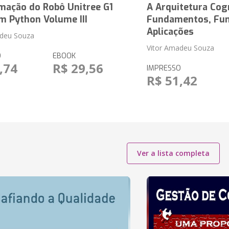
mação do Robô Unitree G1
A Arquitetura Cog
m Python Volume III
Fundamentos, Fun
Aplicações
adeu Souza
Vitor Amadeu Souza
O
EBOOK
,74
R$ 29,56
IMPRESSO
R$ 51,42
Ver a lista completa