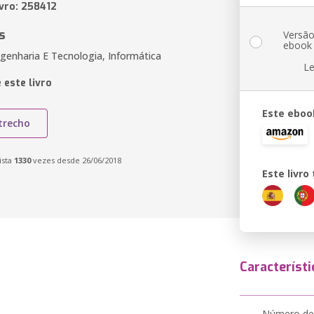
ivro: 258412
s
Versã
ebook
genharia E Tecnologia, Informática
Le
 este livro
Este eboo
trecho
ista
1330
vezes desde 26/06/2018
Este livr
Característi
Número de