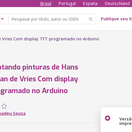
Brasil
Portugal
España
Deutschland
Publique seu l
 Vries Com display TFT programado no Arduino
tando pinturas de Hans
n de Vries Com display
ogramado no Arduino
madeu Souza
Versã
impre