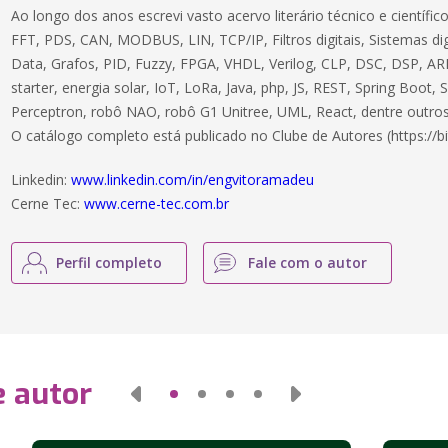
Ao longo dos anos escrevi vasto acervo literário técnico e científ
FFT, PDS, CAN, MODBUS, LIN, TCP/IP, Filtros digitais, Sistemas dig
Data, Grafos, PID, Fuzzy, FPGA, VHDL, Verilog, CLP, DSC, DSP, ARM
starter, energia solar, IoT, LoRa, Java, php, JS, REST, Spring Boot,
Perceptron, robô NAO, robô G1 Unitree, UML, React, dentre outros
O catálogo completo está publicado no Clube de Autores (https://bi
Linkedin:
www.linkedin.com/in/engvitoramadeu
Cerne Tec:
www.cerne-tec.com.br
Perfil completo
Fale com o autor
e autor