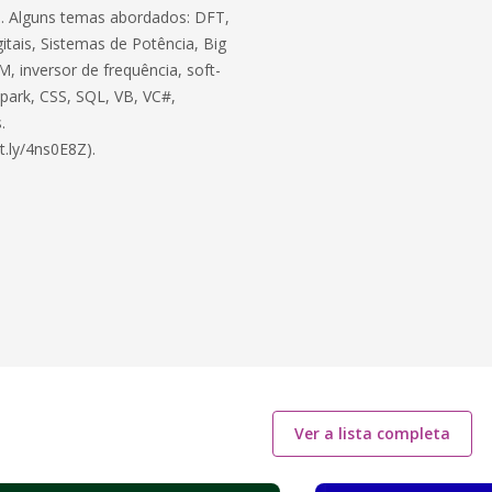
ico. Alguns temas abordados: DFT,
itais, Sistemas de Potência, Big
, inversor de frequência, soft-
 Spark, CSS, SQL, VB, VC#,
.
t.ly/4ns0E8Z).
Ver a lista completa