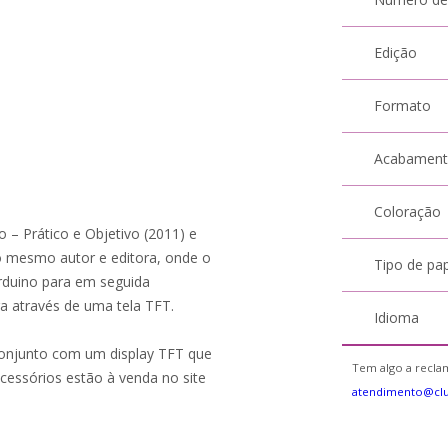
Edição
Formato
Acabamen
Coloração
o – Prático e Objetivo (2011) e
 mesmo autor e editora, onde o
Tipo de pa
Arduino para em seguida
ra através de uma tela TFT.
Idioma
 conjunto com um display TFT que
Tem algo a reclam
acessórios estão à venda no site
atendimento@cl