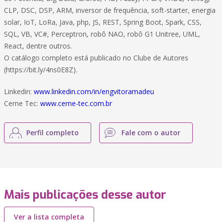
CLP, DSC, DSP, ARM, inversor de frequência, soft-starter, energia
solar, IoT, LoRa, Java, php, JS, REST, Spring Boot, Spark, CSS,
SQL, VB, VC#, Perceptron, robô NAO, robô G1 Unitree, UML,
React, dentre outros.
O catálogo completo está publicado no Clube de Autores
(https://bit.ly/4ns0E8Z).
Linkedin:
www.linkedin.com/in/engvitoramadeu
Cerne Tec:
www.cerne-tec.com.br
Perfil completo
Fale com o autor
Mais publicações desse autor
Ver a lista completa