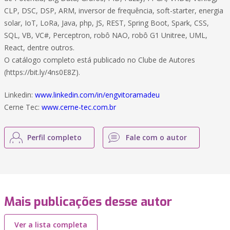
CLP, DSC, DSP, ARM, inversor de frequência, soft-starter, energia
solar, IoT, LoRa, Java, php, JS, REST, Spring Boot, Spark, CSS,
SQL, VB, VC#, Perceptron, robô NAO, robô G1 Unitree, UML,
React, dentre outros.
O catálogo completo está publicado no Clube de Autores
(https://bit.ly/4ns0E8Z).
Linkedin:
www.linkedin.com/in/engvitoramadeu
Cerne Tec:
www.cerne-tec.com.br
Perfil completo
Fale com o autor
Mais publicações desse autor
Ver a lista completa