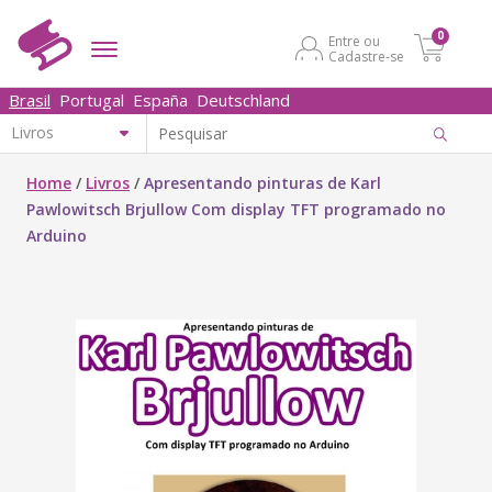
0
Entre ou
Cadastre-se
Brasil
Portugal
España
Deutschland
Home
/
Livros
/
Apresentando pinturas de Karl
Pawlowitsch Brjullow Com display TFT programado no
Arduino