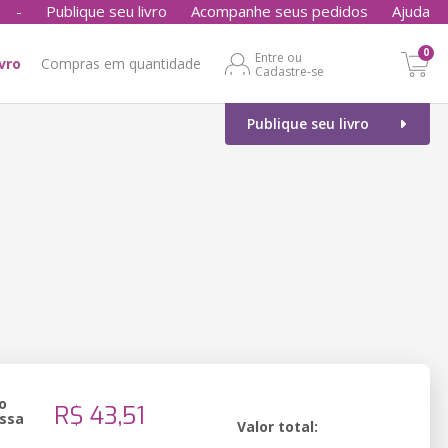
-
Publique seu livro
Acompanhe seus pedidos
Ajuda
0
Entre ou
ivro
Compras em quantidade
Cadastre-se
Publique seu livro
o
R$ 43,51
ssa
Valor total: