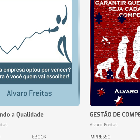
ando a Qualidade
GESTÃO DE COMP
itas
Alvaro Freitas
O
EBOOK
IMPRESSO