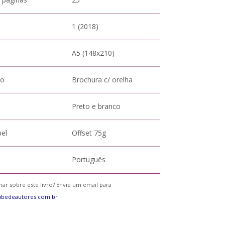
1 (2018)
A5 (148x210)
to
Brochura c/ orelha
Preto e branco
pel
Offset 75g
Português
ar sobre este livro? Envie um email para
ubedeautores.com.br