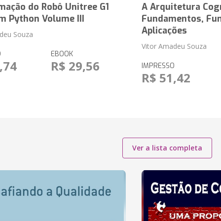
mação do Robô Unitree G1
A Arquitetura Cog
m Python Volume III
Fundamentos, Fun
Aplicações
adeu Souza
Vitor Amadeu Souza
O
EBOOK
,74
R$ 29,56
IMPRESSO
R$ 51,42
Ver a lista completa