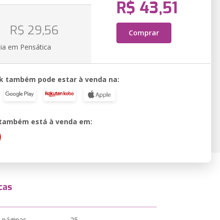
R$ 43,51
o
R$ 29,56
Comprar
ia em Pensática
k também pode estar à venda na:
o também está à venda em:
cas
 páginas
25