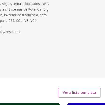
ico. Alguns temas abordados: DFT,
itais, Sistemas de Potência, Big
, inversor de frequência, soft-
 Spark, CSS, SQL, VB, VC#,
.
t.ly/4ns0E8Z).
Ver a lista completa