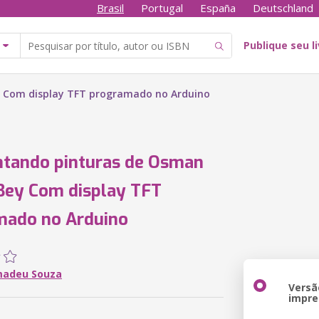
Brasil
Portugal
España
Deutschland
Publique seu l
 Com display TFT programado no Arduino
ntando pinturas de Osman
Bey Com display TFT
mado no Arduino
madeu Souza
Versã
impre