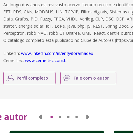
Ao longo dos anos escrevi vasto acervo literário técnico e científ
FFT, PDS, CAN, MODBUS, LIN, TCP/IP, Filtros digitais, Sistemas dig
Data, Grafos, PID, Fuzzy, FPGA, VHDL, Verilog, CLP, DSC, DSP, ARM
starter, energia solar, IoT, LoRa, Java, php, JS, REST, Spring Boot,
Perceptron, robô NAO, robô G1 Unitree, UML, React, dentre outros
O catálogo completo está publicado no Clube de Autores (https://bi
Linkedin:
www.linkedin.com/in/engvitoramadeu
Cerne Tec:
www.cerne-tec.com.br
Perfil completo
Fale com o autor
e autor