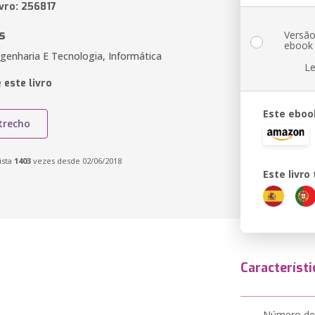
ivro: 256817
s
Versã
ebook
genharia E Tecnologia, Informática
Le
 este livro
Este eboo
trecho
ista
1403
vezes desde 02/06/2018
Este livr
Característi
Número de