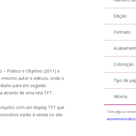
Edição
Formato
Acabamen
Coloração
o – Prático e Objetivo (2011) e
 mesmo autor e editora, onde o
Tipo de pa
Arduino para em seguida
ra através de uma tela TFT.
Idioma
 conjunto com um display TFT que
Tem algo a reclam
acessórios estão à venda no site
atendimento@cl