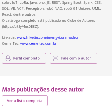
solar, IoT, LoRa, Java, php, JS, REST, Spring Boot, Spark, CSS,
SQL, VB, VC#, Perceptron, robô NAO, robô G1 Unitree, UML,
React, dentre outros.
O catálogo completo está publicado no Clube de Autores
(https://bit.ly/4ns0E8Z).
Linkedin:
www.linkedin.com/in/engvitoramadeu
Cerne Tec:
www.cerne-tec.com.br
Perfil completo
Fale com o autor
Mais publicações desse autor
Ver a lista completa