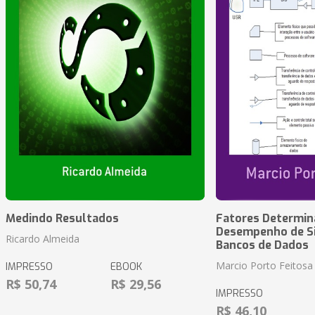
Medindo Resultados
Fatores Determin
Desempenho de S
Ricardo Almeida
Bancos de Dados
Marcio Porto Feitosa
IMPRESSO
EBOOK
R$ 50,74
R$ 29,56
IMPRESSO
R$ 46,10