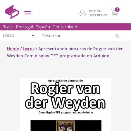
0
Entre ou
Cadastre-se
Brasil
Portugal
España
Deutschland
Home
/
Livros
/
Apresentando pinturas de Rogier van der
Weyden Com display TFT programado no Arduino