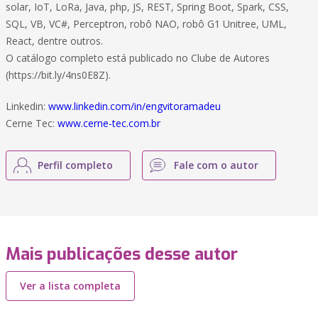
solar, IoT, LoRa, Java, php, JS, REST, Spring Boot, Spark, CSS,
SQL, VB, VC#, Perceptron, robô NAO, robô G1 Unitree, UML,
React, dentre outros.
O catálogo completo está publicado no Clube de Autores
(https://bit.ly/4ns0E8Z).
Linkedin:
www.linkedin.com/in/engvitoramadeu
Cerne Tec:
www.cerne-tec.com.br
Perfil completo
Fale com o autor
Mais publicações desse autor
Ver a lista completa