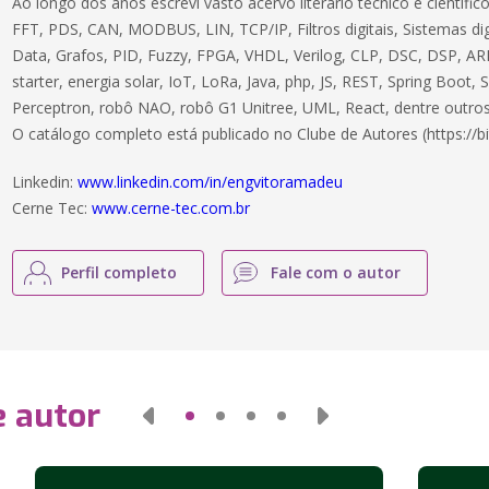
Ao longo dos anos escrevi vasto acervo literário técnico e científ
FFT, PDS, CAN, MODBUS, LIN, TCP/IP, Filtros digitais, Sistemas dig
Data, Grafos, PID, Fuzzy, FPGA, VHDL, Verilog, CLP, DSC, DSP, ARM
starter, energia solar, IoT, LoRa, Java, php, JS, REST, Spring Boot,
Perceptron, robô NAO, robô G1 Unitree, UML, React, dentre outros
O catálogo completo está publicado no Clube de Autores (https://bi
Linkedin:
www.linkedin.com/in/engvitoramadeu
Cerne Tec:
www.cerne-tec.com.br
Perfil completo
Fale com o autor
e autor