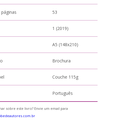
 páginas
53
1 (2019)
A5 (148x210)
to
Brochura
pel
Couche 115g
Português
ar sobre este livro? Envie um email para
ubedeautores.com.br