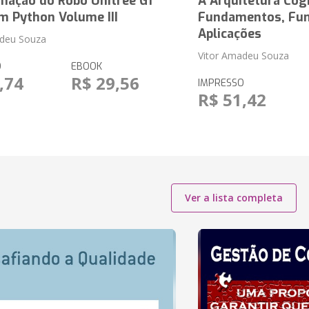
mação do Robô Unitree G1
A Arquitetura Cog
m Python Volume III
Fundamentos, Fun
Aplicações
adeu Souza
Vitor Amadeu Souza
O
EBOOK
,74
R$ 29,56
IMPRESSO
R$ 51,42
Ver a lista completa