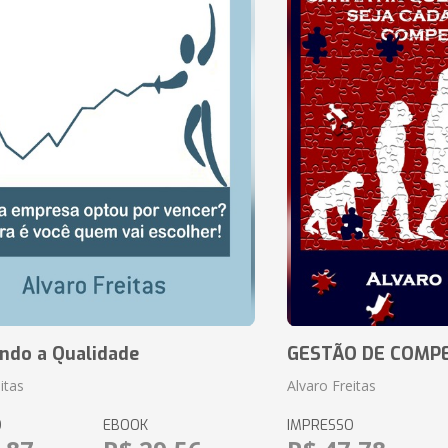
ando a Qualidade
GESTÃO DE COMP
itas
Alvaro Freitas
O
EBOOK
IMPRESSO