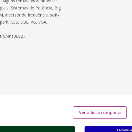
ico. Alguns temas abordados: DFT,
itais, Sistemas de Potência, Big
, inversor de frequência, soft-
 Spark, CSS, SQL, VB, VC#,
.
t.ly/4ns0E8Z).
Ver a lista completa