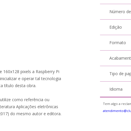
Número de
Edição
Formato
Acabamen
e 160x128 pixels a Raspberry Pi
Tipo de pa
ializar e operar tal tecnologia
a título desta obra.
Idioma
utilize como referência ou
Tem algo a reclam
eratura Aplicações eletrônicas
atendimento@cl
2017) do mesmo autor e editora.