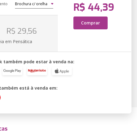
R$ 44,39
ento
Comprar
o
R$ 29,56
eia em Pensática
k também pode estar à venda na:
o também está à venda em:
cas