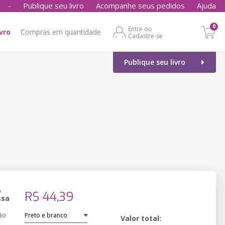
-
Publique seu livro
Acompanhe seus pedidos
Ajuda
0
Entre ou
ivro
Compras em quantidade
Cadastre-se
Publique seu livro
o
R$ 44,39
ssa
ão
Valor total: