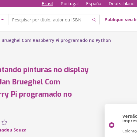
Brasil
Portugal
España
Deutschland
Publique seu l
an Brueghel Com Raspberry Pi programado no Python
tando pinturas no display
Jan Brueghel Com
ry Pi programado no
Versã
impre
madeu Souza
Coloraç