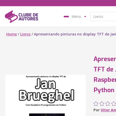
Menu
Home
/
Livros
/
Apresentando pinturas no display TFT de J
Apresen
TFT de 
Raspber
Python
Por
Vitor A