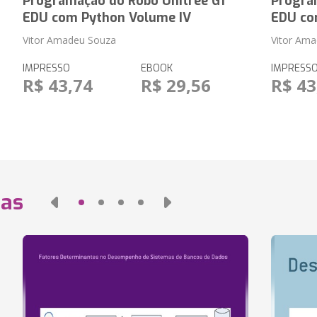
Programação do Robô Unitree G1
Progra
EDU com Python Volume IV
EDU co
Vitor Amadeu Souza
Vitor Am
IMPRESSO
EBOOK
IMPRESS
R$ 43,74
R$ 29,56
R$ 43
das