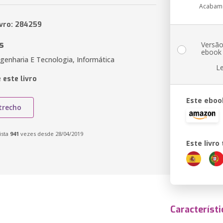
Acabam
ivro: 284259
s
Versã
ebook
genharia E Tecnologia, Informática
L
 este livro
Este eboo
trecho
ista
941
vezes desde 28/04/2019
Este livr
Característi