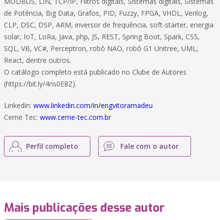
MODBUS, LIN, TCP/IP, Filtros digitais, Sistemas digitais, Sistemas
de Potência, Big Data, Grafos, PID, Fuzzy, FPGA, VHDL, Verilog,
CLP, DSC, DSP, ARM, inversor de frequência, soft-starter, energia
solar, IoT, LoRa, Java, php, JS, REST, Spring Boot, Spark, CSS,
SQL, VB, VC#, Perceptron, robô NAO, robô G1 Unitree, UML,
React, dentre outros.
O catálogo completo está publicado no Clube de Autores
(https://bit.ly/4ns0E8Z).
Linkedin:
www.linkedin.com/in/engvitoramadeu
Cerne Tec:
www.cerne-tec.com.br
Perfil completo
Fale com o autor
Mais publicações desse autor