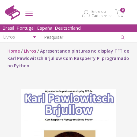
0
Entre ou
Cadastre-se
Brasil
Portugal
España
Deutschland
Home
/
Livros
/
Apresentando pinturas no display TFT de
Karl Pawlowitsch Brjullow Com Raspberry Pi programado
no Python