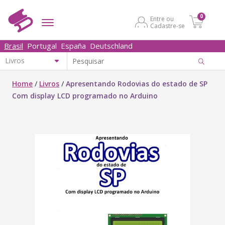
0
Entre ou
Cadastre-se
Brasil
Portugal
España
Deutschland
Home
/
Livros
/
Apresentando Rodovias do estado de SP
Com display LCD programado no Arduino