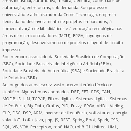
áreas industrial, automotiva, médica, científica, comercial e de
automação, entre outras, sob demanda. Sou professor
universitário e administrador da Cerne Tecnologia, empresa
dedicada ao desenvolvimento de projetos embarcados, à
comercialização de kits didáticos e à educação tecnológica nas
áreas de microcontroladores (MCU), FPGA, linguagens de
programação, desenvolvimento de projetos e layout de circuito
impresso.
Sou membro associado da Sociedade Brasileira de Computação
(SBC), Sociedade Brasileira de Inteligência Artificial (SBIA),
Sociedade Brasileira de Automática (SBA) e Sociedade Brasileira
de Robótica (SBR).
Ao longo dos anos escrevi vasto acervo literário técnico e
científico. Alguns temas abordados: DFT, FFT, PDS, CAN,
MODBUS, LIN, TCP/IP, Filtros digitais, Sistemas digitais, Sistemas
de Potência, Big Data, Grafos, PID, Fuzzy, FPGA, VHDL, Verilog,
CLP, DSC, DSP, ARM, inversor de frequência, soft-starter, energia
solar, IoT, LoRa, Java, php, JS, REST, Spring Boot, Spark, CSS,
SQL, VB, VC#, Perceptron, robô NAO, robô G1 Unitree, UML,