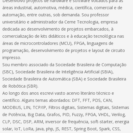
Desenvolvo projetos de hardware e software voltados para as
áreas industrial, automotiva, médica, científica, comercial e de
automação, entre outras, sob demanda. Sou professor
universitário e administrador da Cerne Tecnologia, empresa
dedicada ao desenvolvimento de projetos embarcados, à
comercialização de kits didáticos e à educação tecnológica nas
áreas de microcontroladores (MCU), FPGA, linguagens de
programação, desenvolvimento de projetos e layout de circuito
impresso.
Sou membro associado da Sociedade Brasileira de Computação
(SBC), Sociedade Brasileira de Inteligência Artificial (SBIA),
Sociedade Brasileira de Automática (SBA) e Sociedade Brasileira
de Robótica (SBR).
Ao longo dos anos escrevi vasto acervo literário técnico e
científico. Alguns temas abordados: DFT, FFT, PDS, CAN,
MODBUS, LIN, TCP/IP, Filtros digitais, Sistemas digitais, Sistemas
de Potência, Big Data, Grafos, PID, Fuzzy, FPGA, VHDL, Verilog,
CLP, DSC, DSP, ARM, inversor de frequência, soft-starter, energia
solar, IoT, LoRa, Java, php, JS, REST, Spring Boot, Spark, CSS,