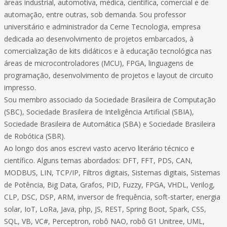
áreas industrial, automotiva, médica, científica, comercial e de
automação, entre outras, sob demanda. Sou professor
universitário e administrador da Cerne Tecnologia, empresa
dedicada ao desenvolvimento de projetos embarcados, à
comercialização de kits didáticos e à educação tecnológica nas
áreas de microcontroladores (MCU), FPGA, linguagens de
programação, desenvolvimento de projetos e layout de circuito
impresso.
Sou membro associado da Sociedade Brasileira de Computação
(SBC), Sociedade Brasileira de Inteligência Artificial (SBIA),
Sociedade Brasileira de Automática (SBA) e Sociedade Brasileira
de Robótica (SBR).
Ao longo dos anos escrevi vasto acervo literário técnico e
científico. Alguns temas abordados: DFT, FFT, PDS, CAN,
MODBUS, LIN, TCP/IP, Filtros digitais, Sistemas digitais, Sistemas
de Potência, Big Data, Grafos, PID, Fuzzy, FPGA, VHDL, Verilog,
CLP, DSC, DSP, ARM, inversor de frequência, soft-starter, energia
solar, IoT, LoRa, Java, php, JS, REST, Spring Boot, Spark, CSS,
SQL, VB, VC#, Perceptron, robô NAO, robô G1 Unitree, UML,