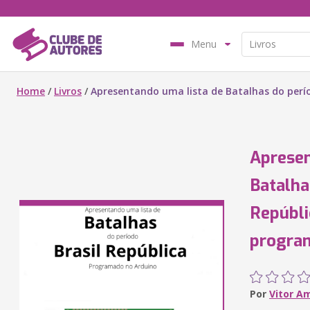
Menu
Home
/
Livros
/
Apresentando uma lista de Batalhas do perí
Apresen
Batalha
Repúbli
progra
Por
Vitor A