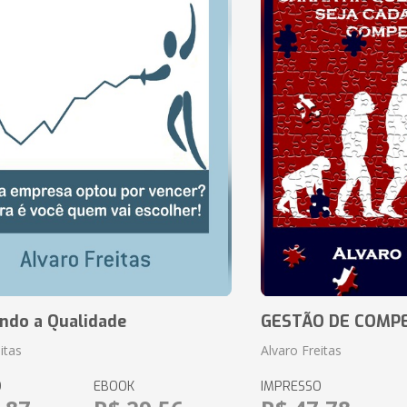
ando a Qualidade
GESTÃO DE COMP
itas
Alvaro Freitas
O
EBOOK
IMPRESSO