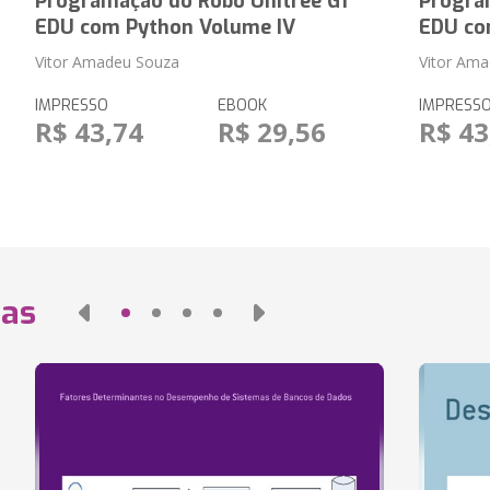
Programação do Robô Unitree G1
Progra
EDU com Python Volume IV
EDU co
Vitor Amadeu Souza
Vitor Am
IMPRESSO
EBOOK
IMPRESS
R$ 43,74
R$ 29,56
R$ 43
das