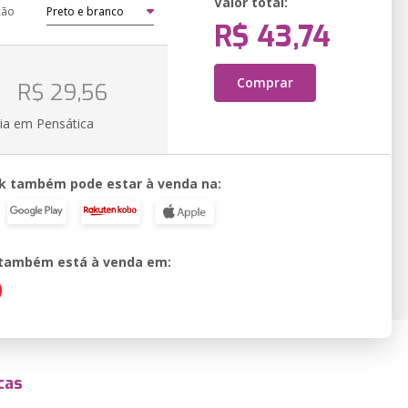
Valor total:
ção
R$ 43,74
o
Comprar
R$ 29,56
ia em Pensática
k também pode estar à venda na:
o também está à venda em:
cas