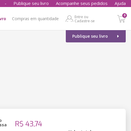
-
Publique seu livro
Acompanhe seus pedidos
Ajuda
0
Entre ou
ivro
Compras em quantidade
Cadastre-se
Publique seu livro
o
R$ 43,74
ssa