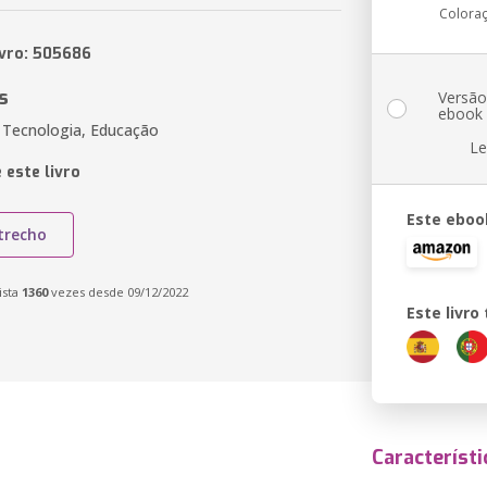
Colora
ivro: 505686
s
Versã
ebook
 Tecnologia, Educação
Le
 este livro
Este eboo
trecho
ista
1360
vezes desde 09/12/2022
Este livr
Característi