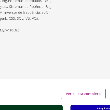
ico. Alguns temas abordados: DFT,
itais, Sistemas de Potência, Big
, inversor de frequência, soft-
 Spark, CSS, SQL, VB, VC#,
.
t.ly/4ns0E8Z).
Ver a lista completa