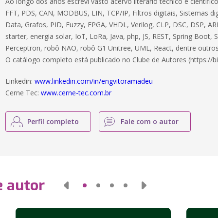
Ao longo dos anos escrevi vasto acervo literário técnico e científ
FFT, PDS, CAN, MODBUS, LIN, TCP/IP, Filtros digitais, Sistemas dig
Data, Grafos, PID, Fuzzy, FPGA, VHDL, Verilog, CLP, DSC, DSP, ARM
starter, energia solar, IoT, LoRa, Java, php, JS, REST, Spring Boot,
Perceptron, robô NAO, robô G1 Unitree, UML, React, dentre outros
O catálogo completo está publicado no Clube de Autores (https://bi
Linkedin:
www.linkedin.com/in/engvitoramadeu
Cerne Tec:
www.cerne-tec.com.br
Perfil completo
Fale com o autor
e autor