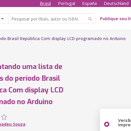
Brasil
Portugal
España
Deutschland
Publique seu l
odo Brasil República Com display LCD programado no Arduino
tando uma lista de
s do período Brasil
ca Com display LCD
mado no Arduino
Versã
madeu Souza
impre