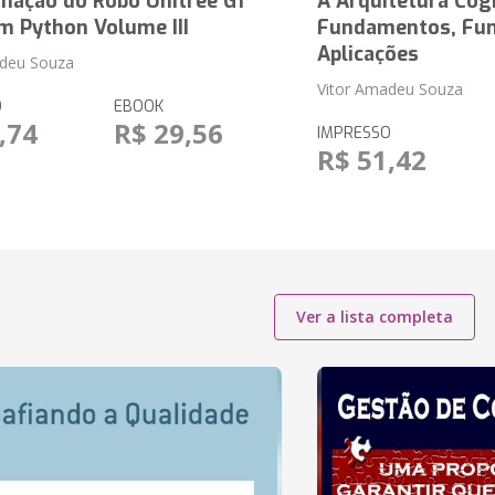
mação do Robô Unitree G1
A Arquitetura Cog
m Python Volume III
Fundamentos, Fun
Aplicações
adeu Souza
Vitor Amadeu Souza
O
EBOOK
,74
R$ 29,56
IMPRESSO
R$ 51,42
Ver a lista completa