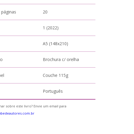
 páginas
20
1 (2022)
A5 (148x210)
to
Brochura c/ orelha
pel
Couche 115g
Português
ar sobre este livro? Envie um email para
ubedeautores.com.br