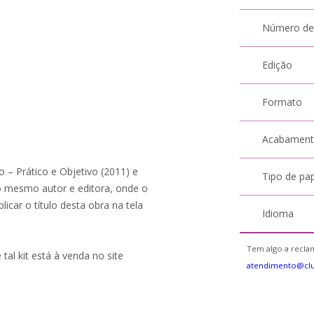
Número de
Edição
Formato
Acabamen
o – Prático e Objetivo (2011) e
Tipo de pa
 mesmo autor e editora, onde o
icar o título desta obra na tela
Idioma
Tem algo a reclam
 tal kit está à venda no site
atendimento@cl