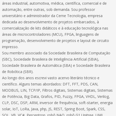
áreas industrial, automotiva, médica, científica, comercial e de
automação, entre outras, sob demanda. Sou professor
universitário e administrador da Cerne Tecnologia, empresa
dedicada ao desenvolvimento de projetos embarcados, à
comercialização de kits didáticos e à educação tecnológica nas
áreas de microcontroladores (MCU), FPGA, linguagens de
programação, desenvolvimento de projetos e layout de circuito
impresso.
Sou membro associado da Sociedade Brasileira de Computação
(SBC), Sociedade Brasileira de Inteligência Artificial (SBIA),
Sociedade Brasileira de Automática (SBA) e Sociedade Brasileira
de Robótica (SBR).
Ao longo dos anos escrevi vasto acervo literário técnico e
científico. Alguns temas abordados: DFT, FFT, PDS, CAN,
MODBUS, LIN, TCP/IP, Filtros digitais, Sistemas digitais, Sistemas
de Potência, Big Data, Grafos, PID, Fuzzy, FPGA, VHDL, Verilog,
CLP, DSC, DSP, ARM, inversor de frequência, soft-starter, energia
solar, IoT, LoRa, Java, php, JS, REST, Spring Boot, Spark, CSS,
SQL, VB, VC#, Perceptron, robô NAO, robô G1 Unitree, UML,