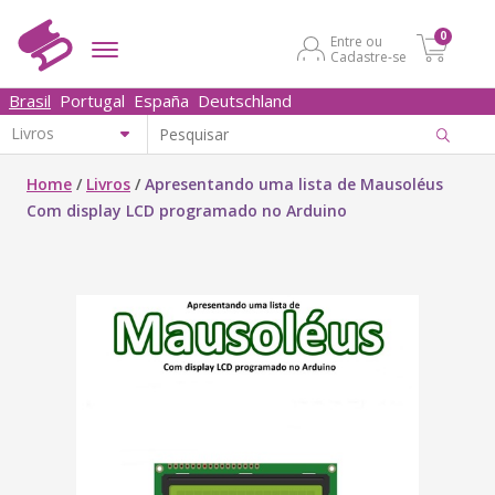
0
Entre ou
Cadastre-se
Brasil
Portugal
España
Deutschland
Home
/
Livros
/
Apresentando uma lista de Mausoléus
Com display LCD programado no Arduino