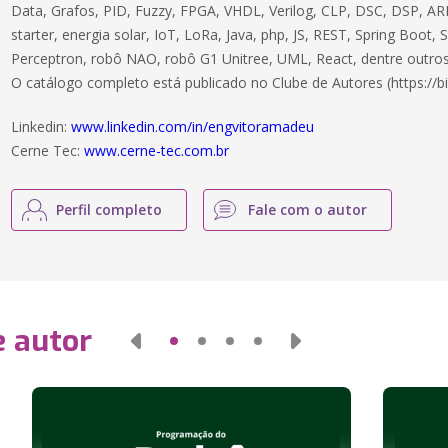
Data, Grafos, PID, Fuzzy, FPGA, VHDL, Verilog, CLP, DSC, DSP, ARM
starter, energia solar, IoT, LoRa, Java, php, JS, REST, Spring Boot,
Perceptron, robô NAO, robô G1 Unitree, UML, React, dentre outros
O catálogo completo está publicado no Clube de Autores (https://bi
Linkedin:
www.linkedin.com/in/engvitoramadeu
Cerne Tec:
www.cerne-tec.com.br
Perfil completo
Fale com o autor
e autor