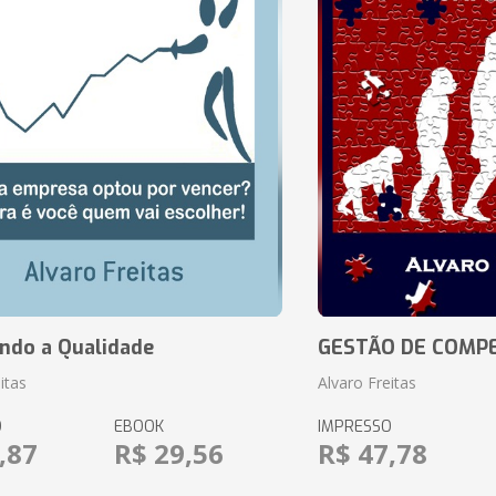
ando a Qualidade
GESTÃO DE COMP
itas
Alvaro Freitas
O
EBOOK
IMPRESSO
,87
R$ 29,56
R$ 47,78