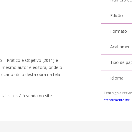
Edição
Formato
Acabamen
o – Prático e Objetivo (2011) e
Tipo de pa
 mesmo autor e editora, onde o
icar o título desta obra na tela
Idioma
Tem algo a reclam
 tal kit está à venda no site
atendimento@cl