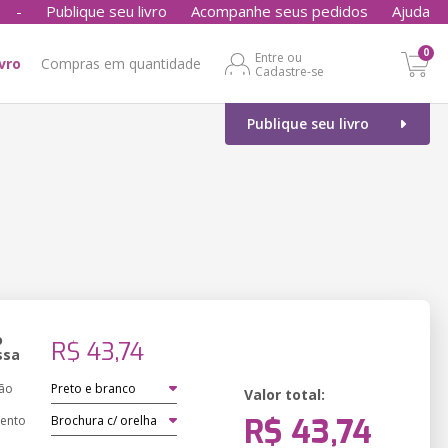
-
Publique seu livro
Acompanhe seus pedidos
Ajuda
0
Entre ou
ivro
Compras em quantidade
Cadastre-se
Publique seu livro
o
R$ 43,74
ssa
ão
Valor total:
R$ 43,74
ento