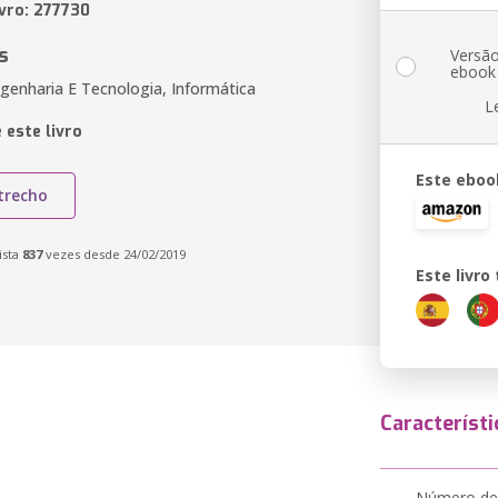
ivro: 277730
s
Versã
ebook
genharia E Tecnologia, Informática
L
 este livro
Este eboo
trecho
ista
837
vezes desde 24/02/2019
Este livr
Característi
Número de