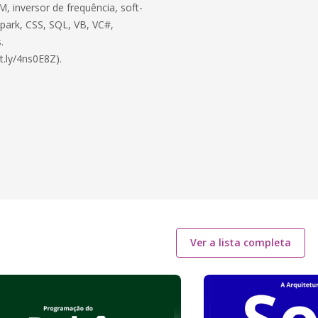
, inversor de frequência, soft-
 Spark, CSS, SQL, VB, VC#,
.
t.ly/4ns0E8Z).
Ver a lista completa