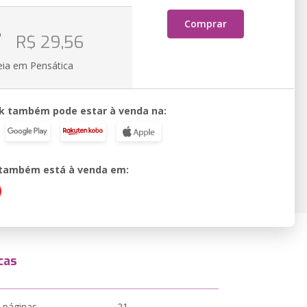
Comprar
o
R$ 29,56
eia em Pensática
k também pode estar à venda na:
o também está à venda em:
cas
 páginas
21