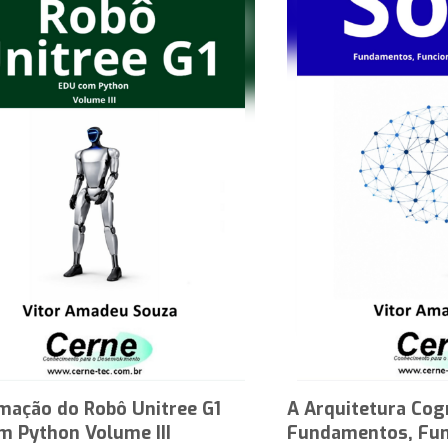
mação do Robô Unitree G1
A Arquitetura Cog
m Python Volume III
Fundamentos, Fun