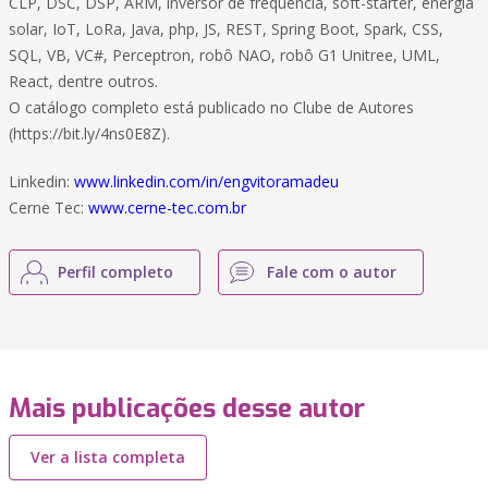
CLP, DSC, DSP, ARM, inversor de frequência, soft-starter, energia
solar, IoT, LoRa, Java, php, JS, REST, Spring Boot, Spark, CSS,
SQL, VB, VC#, Perceptron, robô NAO, robô G1 Unitree, UML,
React, dentre outros.
O catálogo completo está publicado no Clube de Autores
(https://bit.ly/4ns0E8Z).
Linkedin:
www.linkedin.com/in/engvitoramadeu
Cerne Tec:
www.cerne-tec.com.br
Perfil completo
Fale com o autor
Mais publicações desse autor
Ver a lista completa