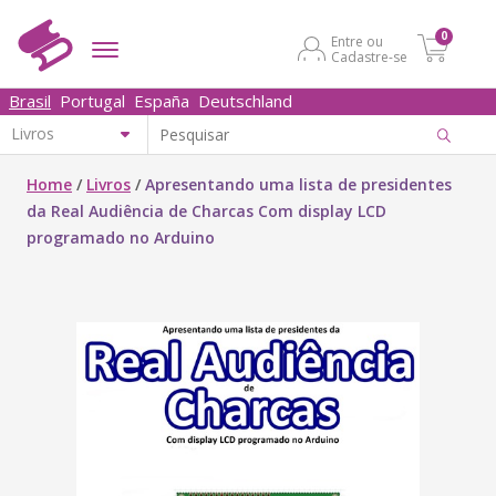
0
Entre ou
Cadastre-se
Brasil
Portugal
España
Deutschland
Home
/
Livros
/
Apresentando uma lista de presidentes
da Real Audiência de Charcas Com display LCD
programado no Arduino