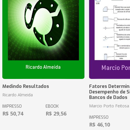
Medindo Resultados
Fatores Determin
Desempenho de S
Ricardo Almeida
Bancos de Dados
Marcio Porto Feitosa
IMPRESSO
EBOOK
R$ 50,74
R$ 29,56
IMPRESSO
R$ 46,10