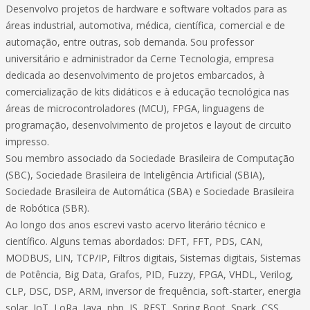
Desenvolvo projetos de hardware e software voltados para as
áreas industrial, automotiva, médica, científica, comercial e de
automação, entre outras, sob demanda. Sou professor
universitário e administrador da Cerne Tecnologia, empresa
dedicada ao desenvolvimento de projetos embarcados, à
comercialização de kits didáticos e à educação tecnológica nas
áreas de microcontroladores (MCU), FPGA, linguagens de
programação, desenvolvimento de projetos e layout de circuito
impresso.
Sou membro associado da Sociedade Brasileira de Computação
(SBC), Sociedade Brasileira de Inteligência Artificial (SBIA),
Sociedade Brasileira de Automática (SBA) e Sociedade Brasileira
de Robótica (SBR).
Ao longo dos anos escrevi vasto acervo literário técnico e
científico. Alguns temas abordados: DFT, FFT, PDS, CAN,
MODBUS, LIN, TCP/IP, Filtros digitais, Sistemas digitais, Sistemas
de Potência, Big Data, Grafos, PID, Fuzzy, FPGA, VHDL, Verilog,
CLP, DSC, DSP, ARM, inversor de frequência, soft-starter, energia
solar, IoT, LoRa, Java, php, JS, REST, Spring Boot, Spark, CSS,