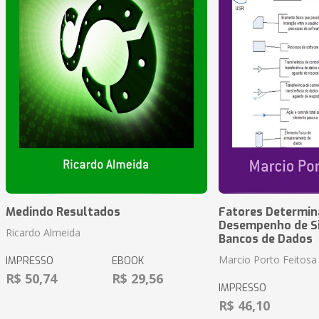
Medindo Resultados
Fatores Determin
Desempenho de S
Ricardo Almeida
Bancos de Dados
Marcio Porto Feitosa
IMPRESSO
EBOOK
R$ 50,74
R$ 29,56
IMPRESSO
R$ 46,10