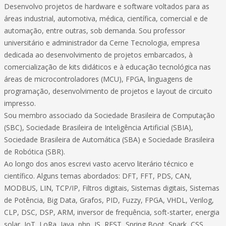
Desenvolvo projetos de hardware e software voltados para as
áreas industrial, automotiva, médica, científica, comercial e de
automação, entre outras, sob demanda. Sou professor
universitário e administrador da Cerne Tecnologia, empresa
dedicada ao desenvolvimento de projetos embarcados, à
comercialização de kits didáticos e à educação tecnológica nas
áreas de microcontroladores (MCU), FPGA, linguagens de
programação, desenvolvimento de projetos e layout de circuito
impresso.
Sou membro associado da Sociedade Brasileira de Computação
(SBC), Sociedade Brasileira de Inteligência Artificial (SBIA),
Sociedade Brasileira de Automática (SBA) e Sociedade Brasileira
de Robótica (SBR).
Ao longo dos anos escrevi vasto acervo literário técnico e
científico. Alguns temas abordados: DFT, FFT, PDS, CAN,
MODBUS, LIN, TCP/IP, Filtros digitais, Sistemas digitais, Sistemas
de Potência, Big Data, Grafos, PID, Fuzzy, FPGA, VHDL, Verilog,
CLP, DSC, DSP, ARM, inversor de frequência, soft-starter, energia
solar, IoT, LoRa, Java, php, JS, REST, Spring Boot, Spark, CSS,