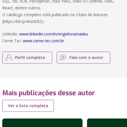
SQL, VB, VC#, Perceptron, robô NAO, robô G1 Unitree, UML,
React, dentre outros.
O catálogo completo está publicado no Clube de Autores
(https://bit.ly/4ns0E8Z).
Linkedin:
www.linkedin.com/in/engvitoramadeu
Cerne Tec:
www.cerne-tec.com.br
Perfil completo
Fale com o autor
Mais publicações desse autor
Ver a lista completa