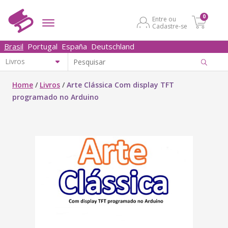
0
Entre ou
Cadastre-se
Brasil
Portugal
España
Deutschland
Home
/
Livros
/
Arte Clássica Com display TFT
programado no Arduino