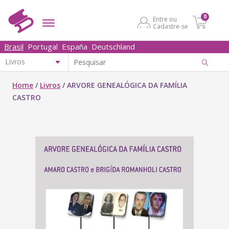
0
Entre ou
Cadastre-se
Brasil
Portugal
España
Deutschland
Home
/
Livros
/
ARVORE GENEALÓGICA DA FAMÍLIA
CASTRO