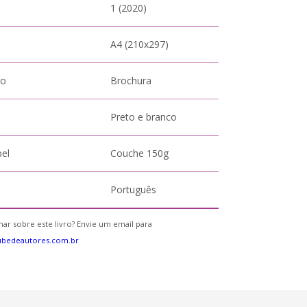
1 (2020)
A4 (210x297)
to
Brochura
Preto e branco
pel
Couche 150g
Português
ar sobre este livro? Envie um email para
ubedeautores.com.br