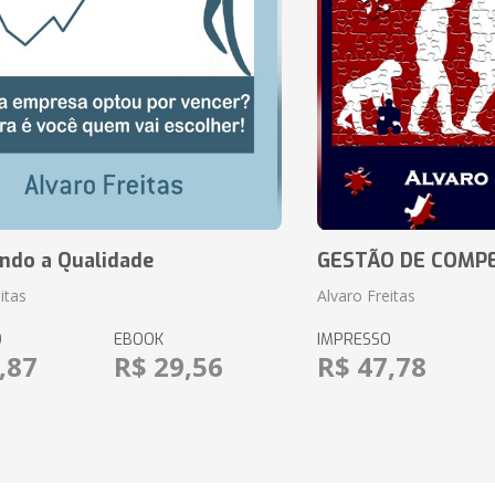
ando a Qualidade
GESTÃO DE COMP
itas
Alvaro Freitas
O
EBOOK
IMPRESSO
,87
R$ 29,56
R$ 47,78