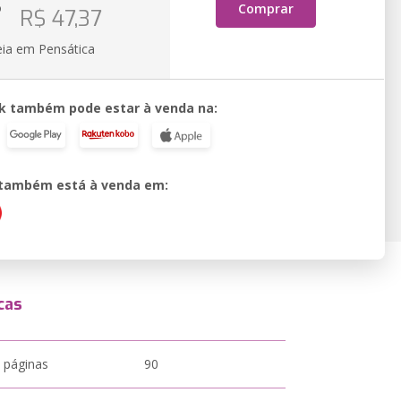
o
Comprar
R$ 47,37
eia em Pensática
k também pode estar à venda na:
o também está à venda em:
cas
 páginas
90