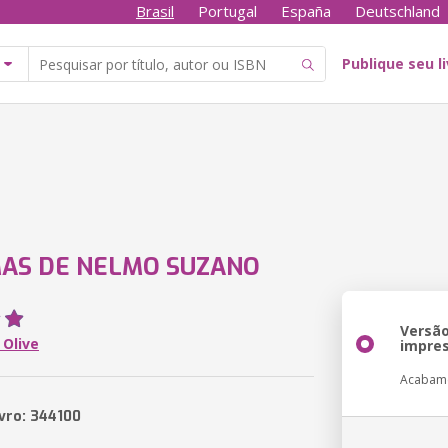
Brasil
Portugal
España
Deutschland
Publique seu l
AS DE NELMO SUZANO
Versã
 Olive
impre
Acabam
ivro: 344100