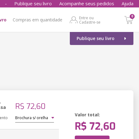
-
Publique seu livro
Acompanhe seus pedidos
Ajuda
0
Entre ou
ivro
Compras em quantidade
Cadastre-se
Publique seu livro
o
R$ 72,60
ssa
Valor total:
ento
R$ 72,60