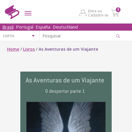
0
Entre ou
Cadastre-se
Brasil
Portugal
España
Deutschland
Home
/
Livros
/
As Aventuras de um Viajante