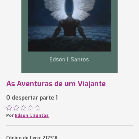
As Aventuras de um Viajante
O despertar parte 1
Por
Edson l. Santos
Código do livro: 212318