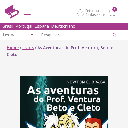
0
Entre ou
Cadastre-se
Brasil
Portugal
España
Deutschland
Home
/
Livros
/
As Aventuras do Prof. Ventura, Beto e
Cleto