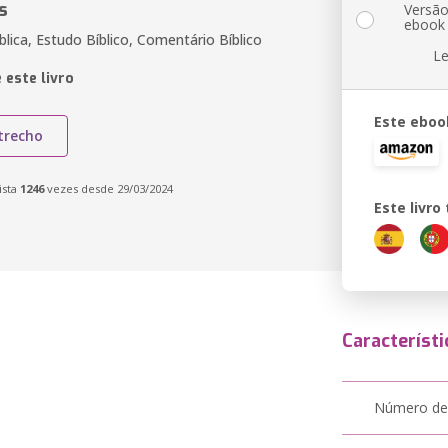
s
Versã
ebook
blica, Estudo Bíblico, Comentário Bíblico
Le
 este livro
Este eboo
trecho
ista
1246
vezes desde 29/03/2024
Este livr
Característi
Número de