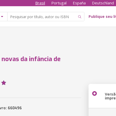
Brasil
Portugal
España
Deutschland
Publique seu l
 novas da infância de
Versã
impre
ivro: 660496