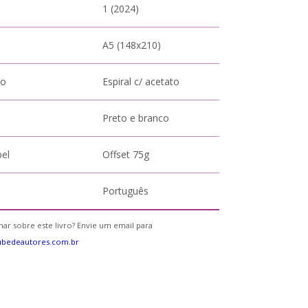
1 (2024)
A5 (148x210)
to
Espiral c/ acetato
Preto e branco
pel
Offset 75g
Português
ar sobre este livro? Envie um email para
ubedeautores.com.br