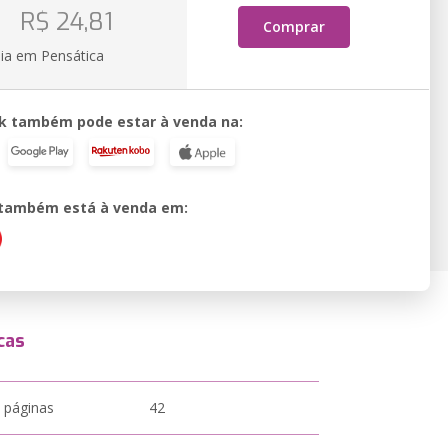
o
R$ 24,81
Comprar
ia em Pensática
k também pode estar à venda na:
o também está à venda em:
cas
 páginas
42