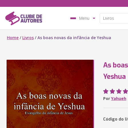
Menu
Home
/
Livros
/
As boas novas da infância de Yeshua
As boas
Yeshua
Por
Yahueh
Código do l