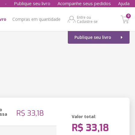
-
Publique seu livro
Acompanhe seus pedidos
Ajuda
0
Entre ou
ivro
Compras em quantidade
Cadastre-se
Publique seu livro
o
R$ 33,18
ssa
Valor total:
R$ 33,18