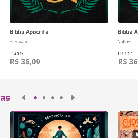
Bíblia Apócrifa
Bíblia 
Yehovah
Yahueh
EBOOK
EBOOK
R$ 36,09
R$ 36
das