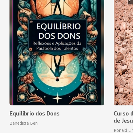
Equilíbrio dos Dons
Curso d
de Jesu
Benedicta Ben
Ronald L