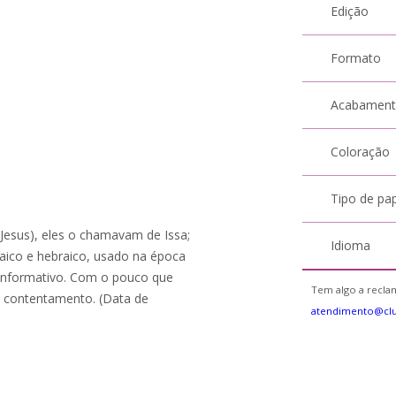
Edição
Formato
Acabamen
Coloração
Tipo de pa
(Jesus), eles o chamavam de Issa;
Idioma
aico e hebraico, usado na época
 informativo. Com o pouco que
Tem algo a reclam
e contentamento. (Data de
atendimento@cl