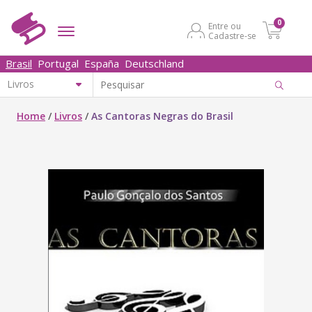
0
Entre ou
Cadastre-se
Brasil
Portugal
España
Deutschland
Home
/
Livros
/
As Cantoras Negras do Brasil