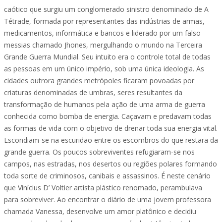
caótico que surgiu um conglomerado sinistro denominado de A
Tétrade, formada por representantes das indústrias de armas,
medicamentos, informática e bancos e liderado por um falso
messias chamado Jhones, mergulhando o mundo na Terceira
Grande Guerra Mundial. Seu intuito era o controle total de todas
as pessoas em um único império, sob uma única ideologia. As
cidades outrora grandes metrópoles ficaram povoadas por
criaturas denominadas de umbras, seres resultantes da
transformação de humanos pela ação de uma arma de guerra
conhecida como bomba de energia. Caçavam e predavam todas
as formas de vida com o objetivo de drenar toda sua energia vital.
Escondiam-se na escuridão entre os escombros do que restara da
grande guerra. Os poucos sobreviventes refugiaram-se nos
campos, nas estradas, nos desertos ou regiões polares formando
toda sorte de criminosos, canibais e assassinos. É neste cenário
que Vinícius D’ Voltier artista plástico renomado, perambulava
para sobreviver. Ao encontrar o diário de uma jovem professora
chamada Vanessa, desenvolve um amor platônico e decidiu