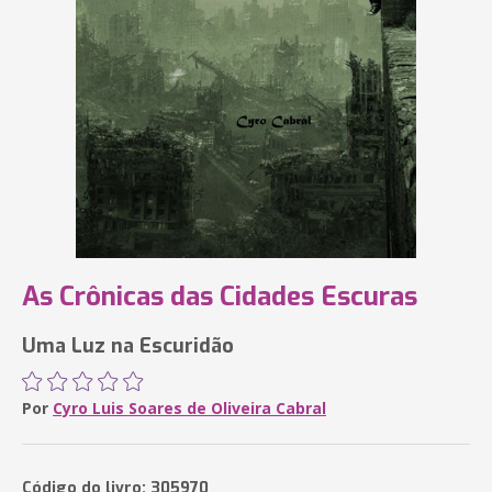
As Crônicas das Cidades Escuras
Uma Luz na Escuridão
Por
Cyro Luis Soares de Oliveira Cabral
Código do livro: 305970