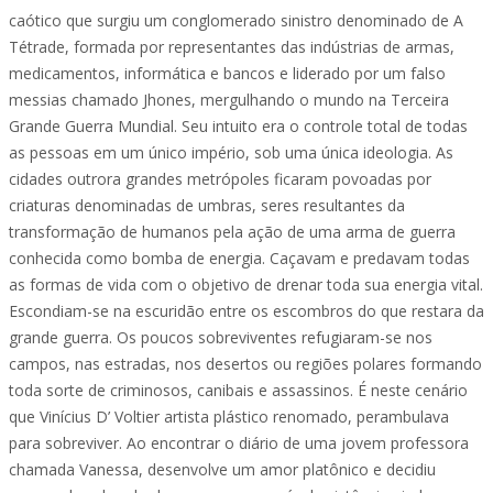
caótico que surgiu um conglomerado sinistro denominado de A
Tétrade, formada por representantes das indústrias de armas,
medicamentos, informática e bancos e liderado por um falso
messias chamado Jhones, mergulhando o mundo na Terceira
Grande Guerra Mundial. Seu intuito era o controle total de todas
as pessoas em um único império, sob uma única ideologia. As
cidades outrora grandes metrópoles ficaram povoadas por
criaturas denominadas de umbras, seres resultantes da
transformação de humanos pela ação de uma arma de guerra
conhecida como bomba de energia. Caçavam e predavam todas
as formas de vida com o objetivo de drenar toda sua energia vital.
Escondiam-se na escuridão entre os escombros do que restara da
grande guerra. Os poucos sobreviventes refugiaram-se nos
campos, nas estradas, nos desertos ou regiões polares formando
toda sorte de criminosos, canibais e assassinos. É neste cenário
que Vinícius D’ Voltier artista plástico renomado, perambulava
para sobreviver. Ao encontrar o diário de uma jovem professora
chamada Vanessa, desenvolve um amor platônico e decidiu