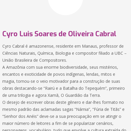
Cyro Luis Soares de Oliveira Cabral
Cyro Cabral é amazonense, residente em Manaus, professor de
Ciências Naturais, Química, Biologia e compositor filiado a UBC –
União Brasileira de Compositores.
A Amazônia com sua enorme biodiversidade, seus mistérios,
encantos e exoticidade de povos indígenas, lendas, mitos e
magia, tornou-se o veio motivador para a construção de suas
obras destacando-se “Rairú e a Batalha do Tepequém”, primeiro
de uma trilogia e agora Xamã, O Guardião da Terra.
O desejo de escrever obras deste gênero e dar-lhes formato no
mesmo padrão das aclamadas sagas “Nárnia”, “Fúria de Titãs” e
“Senhor dos Anéis” deve-se a sua preocupação em se atingir o
maior número de leitores a fim de se popularizar cenários,
personagens, vocabulário, tudo que envolve a cultura extraída do