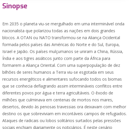
Sinopse
Em 2035 o planeta viu-se mergulhado em uma interminável onda
nacionalista que polarizou todas as nações em dois grandes
blocos. A OTAN ou NATO transformou-se na Aliança Ocidental
formada pelos países das Américas do Norte e do Sul, Europa,
Israel e Japão. Os países mulçumanos se uniram a China, Rússia,
Índia e aos tigres asiáticos junto com parte da África para
formarem a Aliança Oriental. Com uma superpopulação de dez
bilhões de seres humanos a Terra viu-se esgotada em seus
recursos energéticos e alimentares sufocando todos os biomas
que se conhecia deflagrando assim intermináveis conflitos entre
diferentes povos por água e terra agricultáveis. O êxodo de
milhões que culminava em centenas de mortos nos mares,
desertos, devido às penosas travessias ora deixavam com melhor
destino os que sobreviviam em incontáveis campos de refugiados.
Ataques de radicais ou lobos solitários surtados pelas pressões
sociais enchiam diariamente os noticiários. É neste cenário