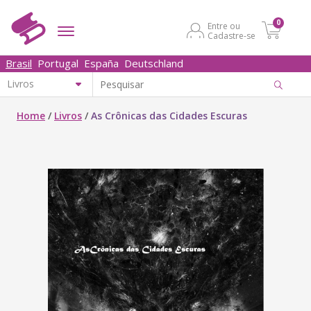
0
Entre ou
Cadastre-se
Brasil
Portugal
España
Deutschland
Home
/
Livros
/
As Crônicas das Cidades Escuras