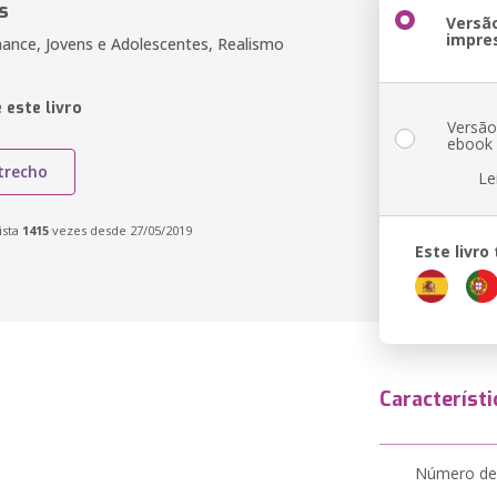
s
Versã
impre
ance, Jovens e Adolescentes, Realismo
 este livro
Versã
ebook
trecho
Le
ista
1415
vezes desde 27/05/2019
Este livr
Característi
Número de