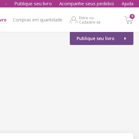
-
Publique seu livro
Acompanhe seus pedidos
Ajuda
0
Entre ou
ivro
Compras em quantidade
Cadastre-se
Publique seu livro