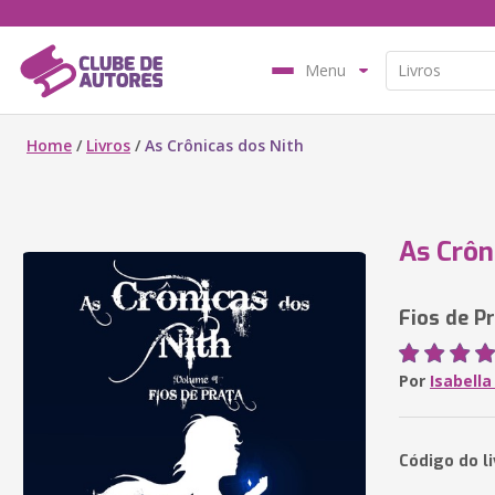
Menu
Home
/
Livros
/
As Crônicas dos Nith
As Crôn
Fios de P
Por
Isabella
Código do l