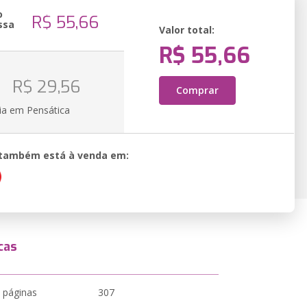
o
R$ 55,66
ssa
Valor total:
R$ 55,66
o
R$ 29,56
Comprar
ia em Pensática
o também está à venda em:
cas
 páginas
307