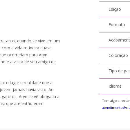
Edição
Formato
Acabamen
tretanto, quando se vive em um
r com a vida rotineira quase
ue ocorreriam para Aryn
Coloração
ho e a visita de seu amigo de
Tipo de pa
, o lugar e realidade que a
Idioma
jovem jamais havia visto. Ao
 garotos, Aryn se vê obrigada a
Tem algo a reclam
ons, que até então eram
atendimento@cl