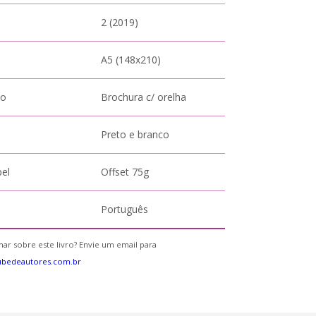
2 (2019)
A5 (148x210)
to
Brochura c/ orelha
Preto e branco
pel
Offset 75g
Português
ar sobre este livro? Envie um email para
ubedeautores.com.br