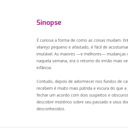
Sinopse
É curiosa a forma de como as coisas mudam. En
vilarejo pequeno e afastado, é fácil de acostuma
imutável. As maiores —e melhores— mudanças q
naquela semana, era o retorno do irmão mais vel
infância.
Contudo, depois de adormecer nos fundos de casa
recebem é muito mais pútrida e escura do que a 
fechar um acordo com dois suspeitos e obscuros
descobrir mistérios sobre seu passado e seus d
desconhecidos.