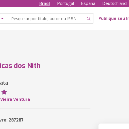
Brasil
Portugal
España
Deutschland
Publique seu l
icas dos Nith
rata
 Vieira Ventura
ivro: 287287