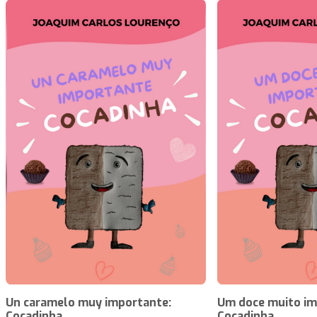
Un caramelo muy importante:
Um doce muito im
Cocadinha
Cocadinha