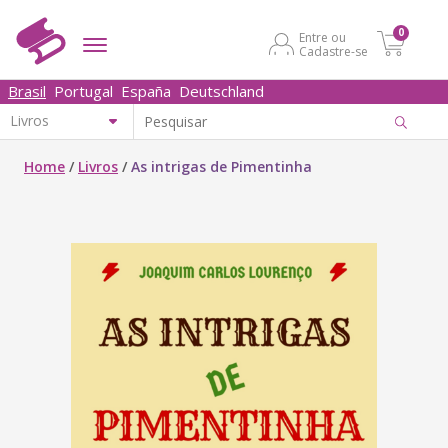
0
Entre ou
Cadastre-se
Brasil
Portugal
España
Deutschland
Home
/
Livros
/
As intrigas de Pimentinha