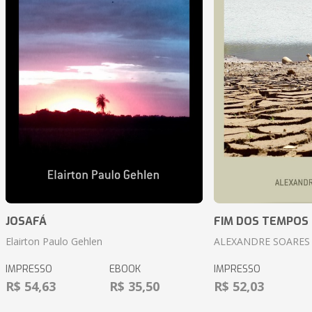
JOSAFÁ
FIM DOS TEMPOS
Elairton Paulo Gehlen
ALEXANDRE SOARES
IMPRESSO
EBOOK
IMPRESSO
R$ 54,63
R$ 35,50
R$ 52,03