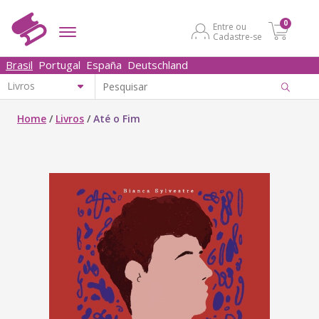
0
Entre ou
Cadastre-se
Brasil
Portugal
España
Deutschland
Home
/
Livros
/
Até o Fim