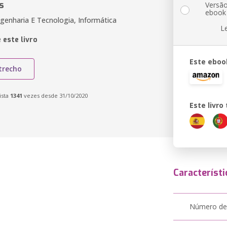
s
Versã
ebook
genharia E Tecnologia, Informática
L
 este livro
Este eboo
trecho
ista
1341
vezes desde 31/10/2020
Este livr
Característi
Número de