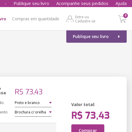
-
Publique seu livro
Acompanhe seus pedidos
Ajuda
0
Entre ou
ivro
Compras em quantidade
Cadastre-se
Publique seu livro
o
R$ 73,43
ssa
ão
Valor total:
R$ 73,43
ento
Comprar