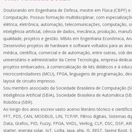
Doutorando em Engenharia de Defesa, mestre em Física (CBPF) e 
Computação. Possuo formação multidisciplinar, com especializaçõe
elétrica, eletrônica, automação, telecomunicações, computação, 
inteligência artificial, ciência de dados, mecânica, produção, manuf
qualidade, projetos e gestão. MBAs em Engenharia Econômica, Aná
Desenvolvo projetos de hardware e software voltados para as áreas
médica, científica, comercial e de automação, entre outras, sob 
universitário e administrador da Cerne Tecnologia, empresa dedic
projetos embarcados, à comercialização de kits didáticos e à educ
microcontroladores (MCU), FPGA, linguagens de programação, des
layout de circuito impresso.
Sou membro associado da Sociedade Brasileira de Computação (SB
Inteligência Artificial (SBIA), Sociedade Brasileira de Automática (S
Robótica (SBR).
Ao longo dos anos escrevi vasto acervo literário técnico e científ
FFT, PDS, CAN, MODBUS, LIN, TCP/IP, Filtros digitais, Sistemas dig
Data, Grafos, PID, Fuzzy, FPGA, VHDL, Verilog, CLP, DSC, DSP, ARM
starter, energia solar, IoT, LoRa, Java, php, JS, REST, Spring Boot,