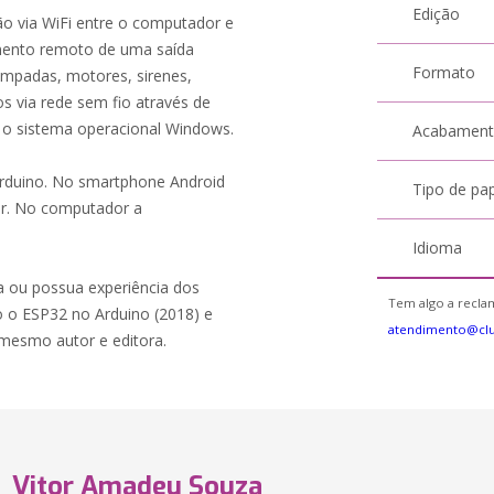
Edição
ão via WiFi entre o computador e
mento remoto de uma saída
Formato
lâmpadas, motores, sirenes,
 via rede sem fio através de
 o sistema operacional Windows.
Acabamen
Arduino. No smartphone Android
Tipo de pa
or. No computador a
Idioma
ia ou possua experiência dos
Tem algo a reclam
 o ESP32 no Arduino (2018) e
atendimento@cl
mesmo autor e editora.
Vitor Amadeu Souza