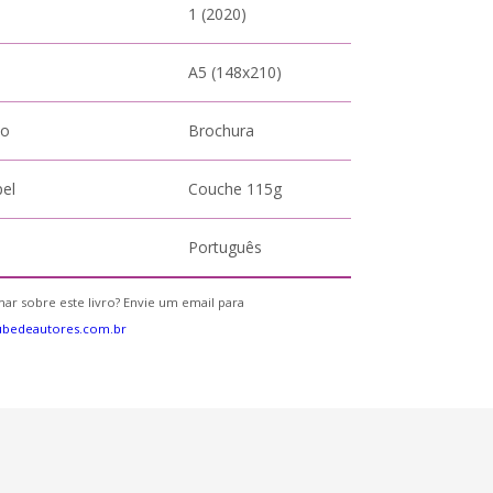
1 (2020)
A5 (148x210)
to
Brochura
pel
Couche 115g
Português
ar sobre este livro? Envie um email para
ubedeautores.com.br