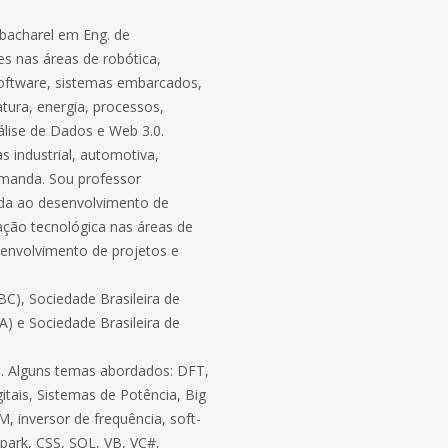
bacharel em Eng. de
s nas áreas de robótica,
software, sistemas embarcados,
atura, energia, processos,
lise de Dados e Web 3.0.
 industrial, automotiva,
demanda. Sou professor
ada ao desenvolvimento de
ação tecnológica nas áreas de
envolvimento de projetos e
C), Sociedade Brasileira de
BA) e Sociedade Brasileira de
ico. Alguns temas abordados: DFT,
itais, Sistemas de Potência, Big
, inversor de frequência, soft-
 Spark, CSS, SQL, VB, VC#,