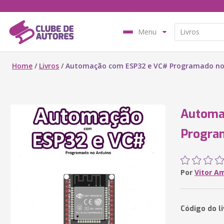
Menu
Home
/
Livros
/
Automação com ESP32 e VC# Programado no
Automa
Progra
Por
Vitor A
Código do l