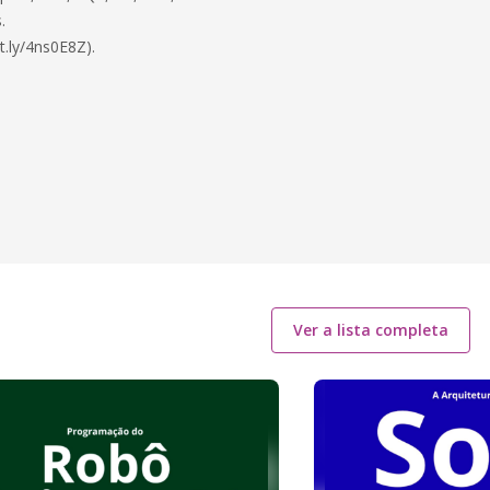
.
t.ly/4ns0E8Z).
Ver a lista completa