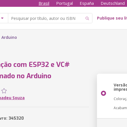
Brasil
Portugal
España
Deutschland
Publique seu l
 Arduino
ção com ESP32 e VC#
mado no Arduino
Versã
impre
madeu Souza
Coloraç
Acabam
ivro: 345320