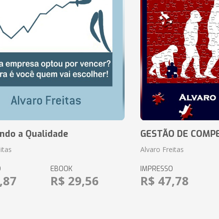
ando a Qualidade
GESTÃO DE COMP
itas
Alvaro Freitas
O
EBOOK
IMPRESSO
,87
R$ 29,56
R$ 47,78