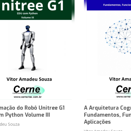
mação do Robô Unitree G1
A Arquitetura Cog
m Python Volume III
Fundamentos, Fun
Aplicações
adeu Souza