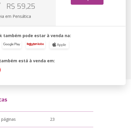
o
R$ 59,25
eia em Pensática
k também pode estar à venda na:
o também está à venda em:
cas
 páginas
23