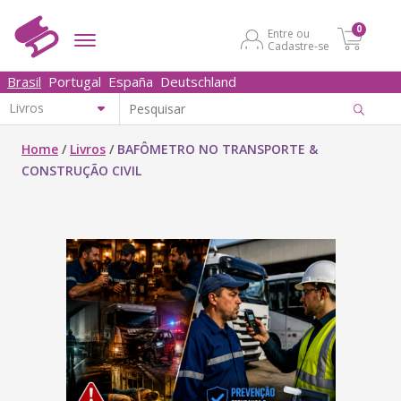
0
Entre ou
Cadastre-se
Brasil
Portugal
España
Deutschland
Home
/
Livros
/
BAFÔMETRO NO TRANSPORTE &
CONSTRUÇÃO CIVIL