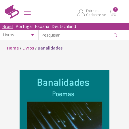
0
Entre ou
Cadastre-se
Brasil
Portugal
España
Deutschland
Home
/
Livros
/
Banalidades