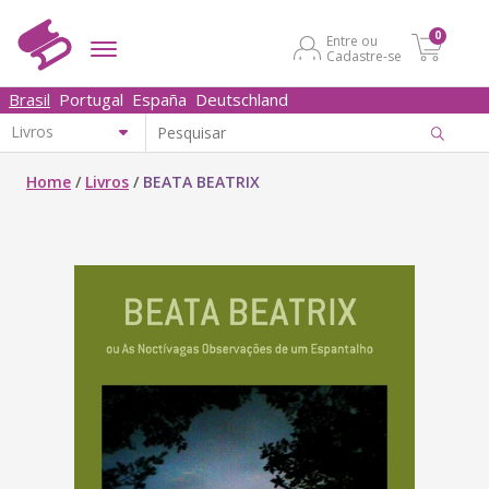
0
Entre ou
Cadastre-se
Brasil
Portugal
España
Deutschland
Home
/
Livros
/
BEATA BEATRIX