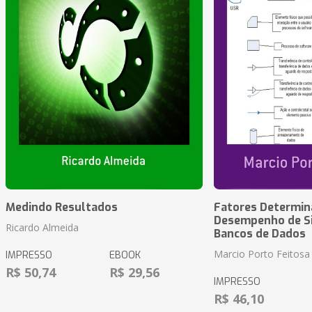
Medindo Resultados
Fatores Determin
Desempenho de S
Ricardo Almeida
Bancos de Dados
Marcio Porto Feitosa
IMPRESSO
EBOOK
R$ 50,74
R$ 29,56
IMPRESSO
R$ 46,10