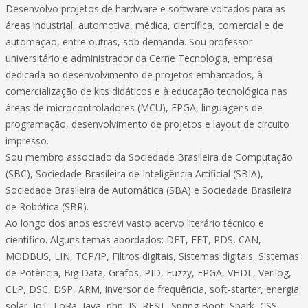
Desenvolvo projetos de hardware e software voltados para as
áreas industrial, automotiva, médica, científica, comercial e de
automação, entre outras, sob demanda. Sou professor
universitário e administrador da Cerne Tecnologia, empresa
dedicada ao desenvolvimento de projetos embarcados, à
comercialização de kits didáticos e à educação tecnológica nas
áreas de microcontroladores (MCU), FPGA, linguagens de
programação, desenvolvimento de projetos e layout de circuito
impresso.
Sou membro associado da Sociedade Brasileira de Computação
(SBC), Sociedade Brasileira de Inteligência Artificial (SBIA),
Sociedade Brasileira de Automática (SBA) e Sociedade Brasileira
de Robótica (SBR).
Ao longo dos anos escrevi vasto acervo literário técnico e
científico. Alguns temas abordados: DFT, FFT, PDS, CAN,
MODBUS, LIN, TCP/IP, Filtros digitais, Sistemas digitais, Sistemas
de Potência, Big Data, Grafos, PID, Fuzzy, FPGA, VHDL, Verilog,
CLP, DSC, DSP, ARM, inversor de frequência, soft-starter, energia
solar, IoT, LoRa, Java, php, JS, REST, Spring Boot, Spark, CSS,