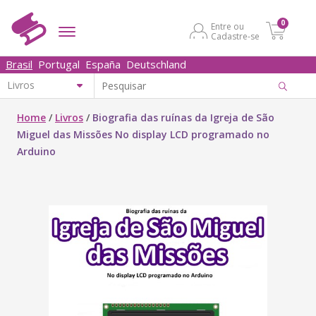
0
Entre ou
Cadastre-se
Brasil
Portugal
España
Deutschland
Home
/
Livros
/
Biografia das ruínas da Igreja de São
Miguel das Missões No display LCD programado no
Arduino