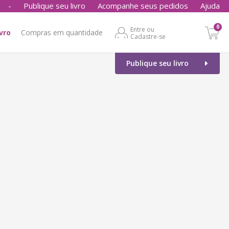
-
Publique seu livro
Acompanhe seus pedidos
Ajuda
0
Entre ou
ivro
Compras em quantidade
Cadastre-se
Publique seu livro