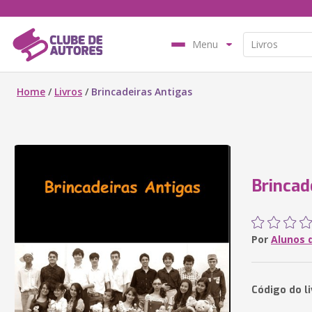
Menu
Home
/
Livros
/
Brincadeiras Antigas
Brincad
Por
Alunos d
Código do li