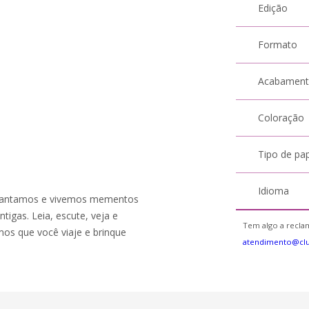
Edição
Formato
Acabamen
Coloração
Tipo de pa
Idioma
encantamos e vivemos mementos
tigas. Leia, escute, veja e
Tem algo a reclam
s que você viaje e brinque
atendimento@cl