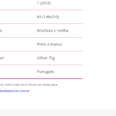
1 (2010)
A5 (148x210)
to
Brochura c/ orelha
Preto e branco
pel
Offset 75g
Português
ar sobre este livro? Envie um email para
ubedeautores.com.br