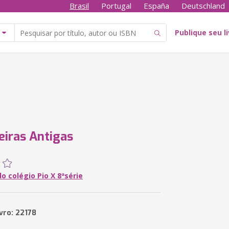
Brasil
Portugal
España
Deutschland
Publique seu l
eiras Antigas
o colégio Pio X 8ªsérie
vro: 22178