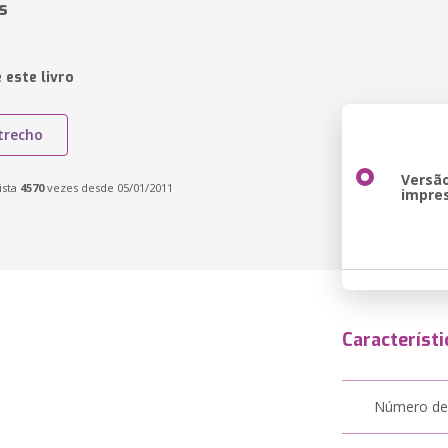
s
 este livro
trecho
Versã
ista
4570
vezes desde 05/01/2011
impre
Característi
Número de