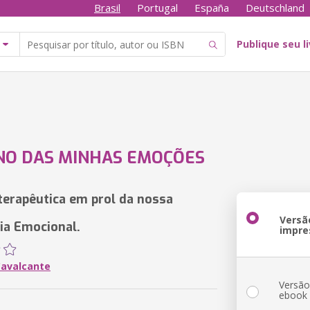
Brasil
Portugal
España
Deutschland
Publique seu l
NO DAS MINHAS EMOÇÕES
 terapêutica em prol da nossa
Versã
cia Emocional.
impre
avalcante
Versã
ebook