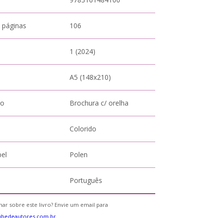
 páginas
106
1 (2024)
A5 (148x210)
to
Brochura c/ orelha
Colorido
pel
Polen
Português
ar sobre este livro? Envie um email para
ubedeautores.com.br