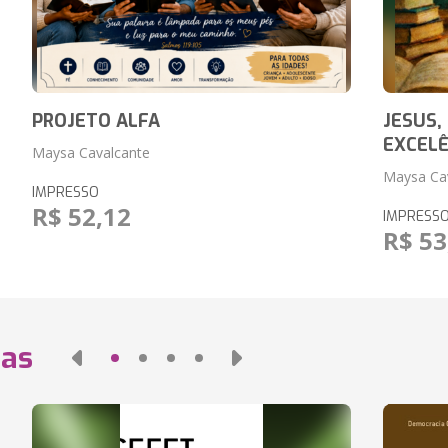
PROJETO ALFA
JESUS,
EXCELÊ
Maysa Cavalcante
Maysa Ca
IMPRESSO
R$ 52,12
IMPRESS
R$ 53
das