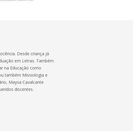
ocência. Desde criança já
graduação em Letras. Também
ssar na Educação como
sou também Missiologia e
ário, Maysa Cavalcante
ueridos discentes.