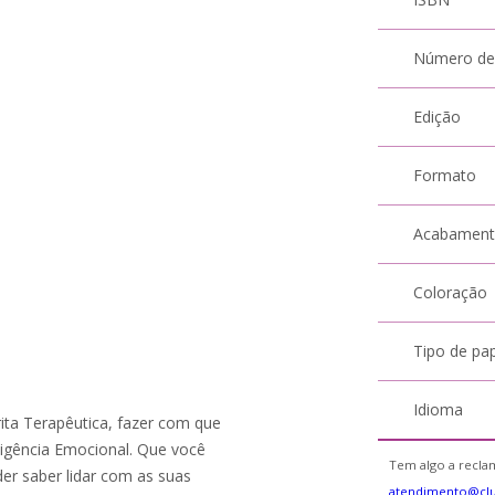
Número de
Edição
Formato
Acabamen
Coloração
Tipo de pa
Idioma
ita Terapêutica, fazer com que
eligência Emocional. Que você
Tem algo a reclam
r saber lidar com as suas
atendimento@cl