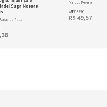
ia, Injustiça e
Marcus Pereira
dade! Suga Nossas
as
IMPRESSO
R$ 49,57
Farias da Rosa
O
,38