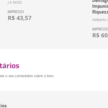
Demagog
J K NOES
Impuni
Riquez
IMPRESSO
R$ 43,57
Nolberto 
IMPRESS
R$ 60
ários
xe o seu comentário sobre o livro.
ios