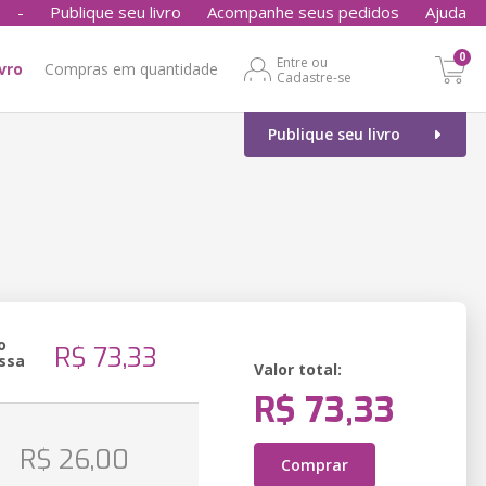
-
Publique seu livro
Acompanhe seus pedidos
Ajuda
0
Entre ou
ivro
Compras em quantidade
Cadastre-se
Publique seu livro
o
R$ 73,33
ssa
Valor total:
R$ 73,33
o
R$ 26,00
Comprar