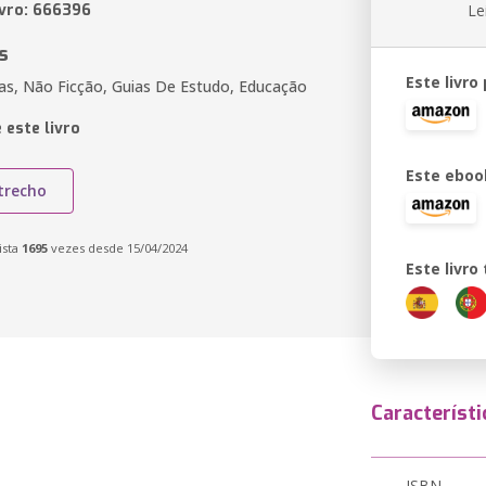
ivro: 666396
Le
s
Este livro
as, Não Ficção, Guias De Estudo, Educação
 este livro
Este eboo
trecho
ista
1695
vezes desde 15/04/2024
Este livr
Característi
ISBN