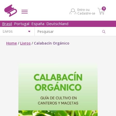
0
Entre ou
Cadastre-se
Brasil
Portugal
España
Deutschland
Home
/
Livros
/
Calabacín Orgánico